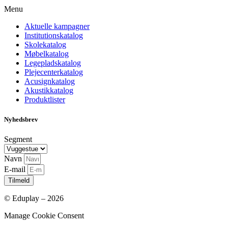
Menu
Aktuelle kampagner
Institutionskatalog
Skolekatalog
Møbelkatalog
Legepladskatalog
Plejecenterkatalog
Acusignkatalog
Akustikkatalog
Produktlister
Nyhedsbrev
Segment
Navn
E-mail
Tilmeld
© Eduplay – 2026
Manage Cookie Consent