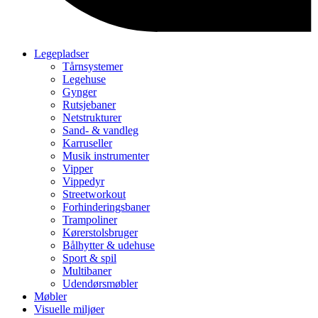
Legepladser
Tårnsystemer
Legehuse
Gynger
Rutsjebaner
Netstrukturer
Sand- & vandleg
Karruseller
Musik instrumenter
Vipper
Vippedyr
Streetworkout
Forhinderingsbaner
Trampoliner
Kørerstolsbruger
Bålhytter & udehuse
Sport & spil
Multibaner
Udendørsmøbler
Møbler
Visuelle miljøer