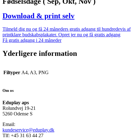
Fødselsdage ( Sep, Okt, Nov )
Download & print selv
Tilmeld dig nu og få 24 måneders gratis adgang til hundredevis af
printklare budskabsplakater. Opret jer nu og få gratis adgang
Få gratis adgang i 24 måneder
Yderligere information
Filtyper
A4, A3, PNG
Om os
Eduplay aps
Rolundvej 19-21
5260 Odense S
Email:
kundeservice@eduplay.dk
Tlf: +45 31 63 44 27