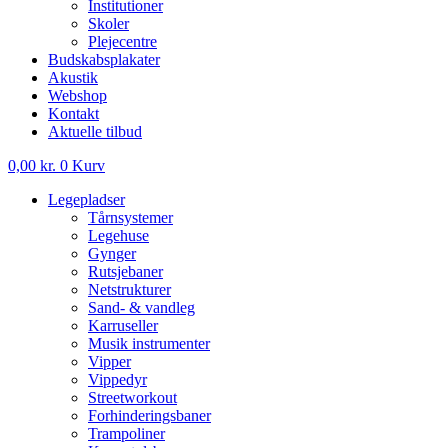
Institutioner
Skoler
Plejecentre
Budskabsplakater
Akustik
Webshop
Kontakt
Aktuelle tilbud
0,00
kr.
0
Kurv
Legepladser
Tårnsystemer
Legehuse
Gynger
Rutsjebaner
Netstrukturer
Sand- & vandleg
Karruseller
Musik instrumenter
Vipper
Vippedyr
Streetworkout
Forhinderingsbaner
Trampoliner