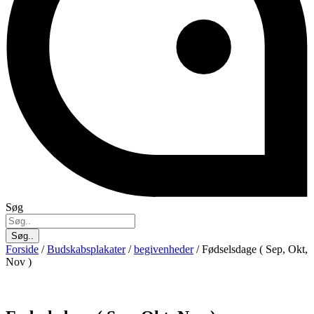
Søg
Søg..
Forside
/
Budskabsplakater
/
begivenheder
/ Fødselsdage ( Sep, Okt,
Nov )