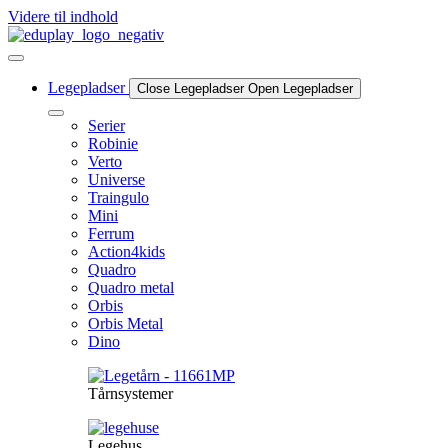
Videre til indhold
Legepladser
Close Legepladser
Open Legepladser
Serier
Robinie
Verto
Universe
Traingulo
Mini
Ferrum
Action4kids
Quadro
Quadro metal
Orbis
Orbis Metal
Dino
Tårnsystemer
Legehus