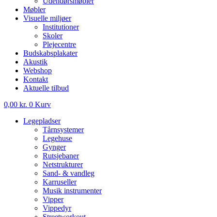
Udendørsmøbler
Møbler
Visuelle miljøer
Institutioner
Skoler
Plejecentre
Budskabsplakater
Akustik
Webshop
Kontakt
Aktuelle tilbud
0,00
kr.
0
Kurv
Legepladser
Tårnsystemer
Legehuse
Gynger
Rutsjebaner
Netstrukturer
Sand- & vandleg
Karruseller
Musik instrumenter
Vipper
Vippedyr
Streetworkout