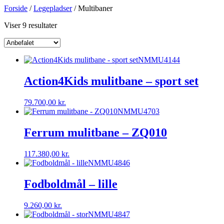
Forside
/
Legepladser
/ Multibaner
Viser 9 resultater
NMMU4144
Action4Kids mulitbane – sport set
79.700,00
kr.
NMMU4703
Ferrum mulitbane – ZQ010
117.380,00
kr.
NMMU4846
Fodboldmål – lille
9.260,00
kr.
NMMU4847