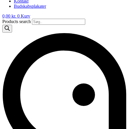
Kontakt
Budskabsplakater
0,00
kr.
0
Kurv
Products search