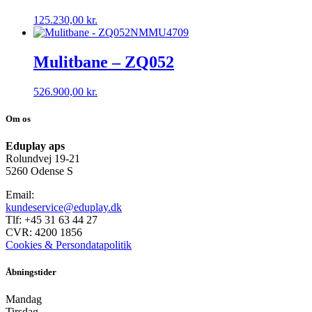
125.230,00
kr.
NMMU4709
Mulitbane – ZQ052
526.900,00
kr.
Om os
Eduplay aps
Rolundvej 19-21
5260 Odense S
Email:
kundeservice@eduplay.dk
Tlf: +45 31 63 44 27
CVR: 4200 1856
Cookies & Persondatapolitik
Åbningstider
Mandag
Tirsdag