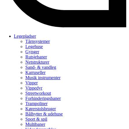
Legepladser
Tårnsystemer
Legehuse
Gynger
Rutsjebaner
Netstrukturer
Sand- & vandleg
Karruseller
Musik instrumenter
Vipper
Vippedyr
Streetworkout
Forhinderingsbaner
Trampoliner
Kørerstolsbruger
Bålhytter & udehuse
Sport & spil
Multibaner