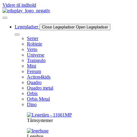
Videre til indhold
Legepladser
Close Legepladser
Open Legepladser
Serier
Robinie
Verto
Universe
Traingulo
Mini
Ferrum
Action4kids
Quadro
Quadro metal
Orbis
Orbis Metal
Dino
Tårnsystemer
Legehus