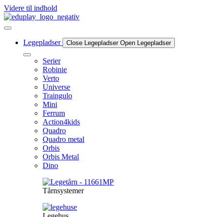
Videre til indhold
Legepladser
Close Legepladser
Open Legepladser
Serier
Robinie
Verto
Universe
Traingulo
Mini
Ferrum
Action4kids
Quadro
Quadro metal
Orbis
Orbis Metal
Dino
Tårnsystemer
Legehus