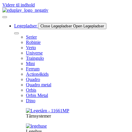
Videre til indhold
Legepladser
Close Legepladser
Open Legepladser
Serier
Robinie
Verto
Universe
Traingulo
Mini
Ferrum
Action4kids
Quadro
Quadro metal
Orbis
Orbis Metal
Dino
Tårnsystemer
Legehus