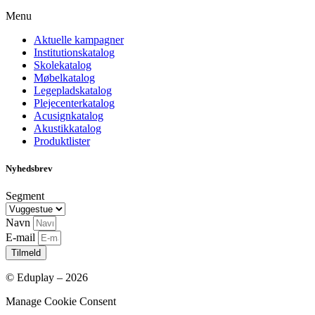
Menu
Aktuelle kampagner
Institutionskatalog
Skolekatalog
Møbelkatalog
Legepladskatalog
Plejecenterkatalog
Acusignkatalog
Akustikkatalog
Produktlister
Nyhedsbrev
Segment
Navn
E-mail
Tilmeld
© Eduplay – 2026
Manage Cookie Consent