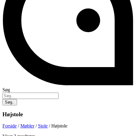
Søg
Søg..
Højstole
Forside
/
Møbler
/
Stole
/ Højstole