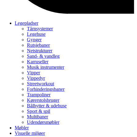
Legepladser
Tårnsystemer
Legehuse
Gynger
Rutsjebaner
Netstrukturer
Sand- & vandleg
Karruseller
Musik instrumenter
Vipper
Vippedyr
Streetworkout
Forhinderingsbaner
Trampoliner
Kørerstolsbruger
Bålhytter & udehuse
Sport & spil
Multibaner
Udendørsmøbler
Møbler
Visuelle miljøer