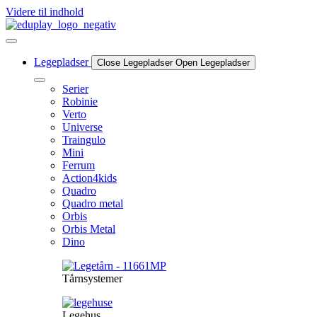
Videre til indhold
Legepladser
Close Legepladser
Open Legepladser
Serier
Robinie
Verto
Universe
Traingulo
Mini
Ferrum
Action4kids
Quadro
Quadro metal
Orbis
Orbis Metal
Dino
Tårnsystemer
Legehus