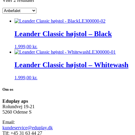
Viser 2 resultater
LE300000-02
Leander Classic højstol – Black
1.999,00
kr.
LE300000-01
Leander Classic højstol – Whitewash
1.999,00
kr.
Om os
Eduplay aps
Rolundvej 19-21
5260 Odense S
Email:
kundeservice@eduplay.dk
Tlf: +45 31 63 44 27