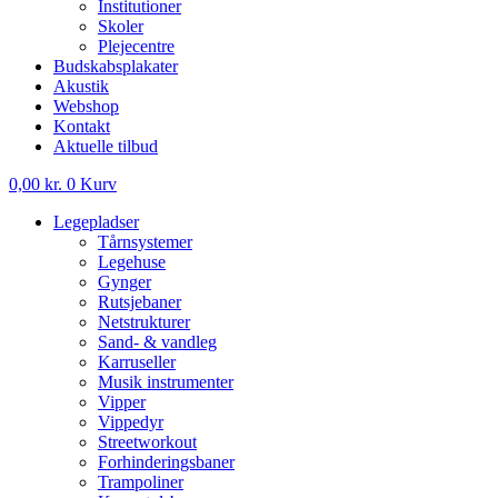
Institutioner
Skoler
Plejecentre
Budskabsplakater
Akustik
Webshop
Kontakt
Aktuelle tilbud
0,00
kr.
0
Kurv
Legepladser
Tårnsystemer
Legehuse
Gynger
Rutsjebaner
Netstrukturer
Sand- & vandleg
Karruseller
Musik instrumenter
Vipper
Vippedyr
Streetworkout
Forhinderingsbaner
Trampoliner