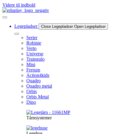
Videre til indhold
Legepladser
Close Legepladser
Open Legepladser
Serier
Robinie
Verto
Universe
Traingulo
Mini
Ferrum
Action4kids
Quadro
Quadro metal
Orbis
Orbis Metal
Dino
Tårnsystemer
Legehus