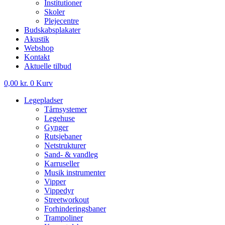
Institutioner
Skoler
Plejecentre
Budskabsplakater
Akustik
Webshop
Kontakt
Aktuelle tilbud
0,00
kr.
0
Kurv
Legepladser
Tårnsystemer
Legehuse
Gynger
Rutsjebaner
Netstrukturer
Sand- & vandleg
Karruseller
Musik instrumenter
Vipper
Vippedyr
Streetworkout
Forhinderingsbaner
Trampoliner