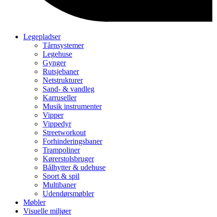
Legepladser
Tårnsystemer
Legehuse
Gynger
Rutsjebaner
Netstrukturer
Sand- & vandleg
Karruseller
Musik instrumenter
Vipper
Vippedyr
Streetworkout
Forhinderingsbaner
Trampoliner
Kørerstolsbruger
Bålhytter & udehuse
Sport & spil
Multibaner
Udendørsmøbler
Møbler
Visuelle miljøer