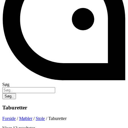
Søg
Søg..
Taburetter
Forside
/
Møbler
/
Stole
/ Taburetter