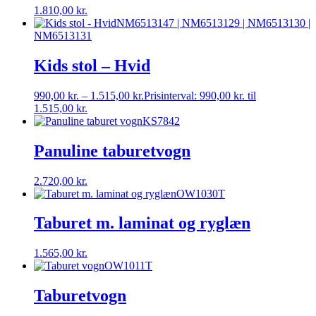
1.810,00
kr.
NM6513147 | NM6513129 | NM6513130 |
NM6513131
Kids stol – Hvid
990,00
kr.
–
1.515,00
kr.
Prisinterval: 990,00 kr. til
1.515,00 kr.
KS7842
Panuline taburetvogn
2.720,00
kr.
OW1030T
Taburet m. laminat og ryglæn
1.565,00
kr.
OW1011T
Taburetvogn