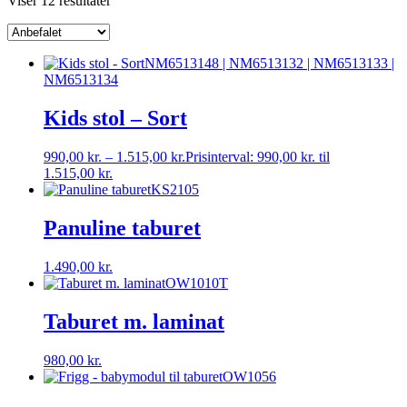
Viser 12 resultater
NM6513148 | NM6513132 | NM6513133 |
NM6513134
Kids stol – Sort
990,00
kr.
–
1.515,00
kr.
Prisinterval: 990,00 kr. til
1.515,00 kr.
KS2105
Panuline taburet
1.490,00
kr.
OW1010T
Taburet m. laminat
980,00
kr.
OW1056