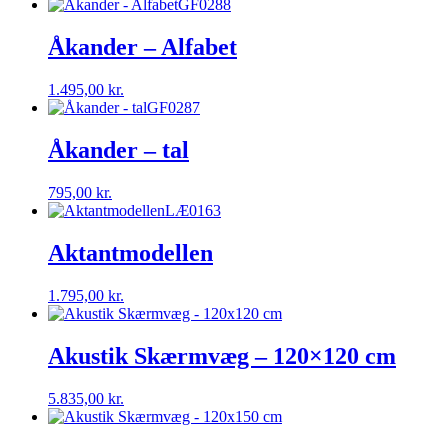
GF0288
Åkander – Alfabet
1.495,00
kr.
GF0287
Åkander – tal
795,00
kr.
LÆ0163
Aktantmodellen
1.795,00
kr.
Akustik Skærmvæg – 120×120 cm
5.835,00
kr.