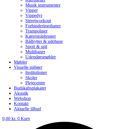
Musik instrumenter
Vipper
Vippedyr
Streetworkout
Forhinderingsbaner
Trampoliner
Kørerstolsbruger
Bålhytter & udehuse
Sport & spil
Multibaner
Udendørsmøbler
Møbler
Visuelle miljøer
Institutioner
Skoler
Plejecentre
Budskabsplakater
Akustik
Webshop
Kontakt
Aktuelle tilbud
0,00
kr.
0
Kurv