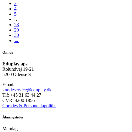
3
4
5
…
28
29
30
→
Om os
Eduplay aps
Rolundvej 19-21
5260 Odense S
Email:
kundeservice@eduplay.dk
Tlf: +45 31 63 44 27
CVR: 4200 1856
Cookies & Persondatapolitik
Åbningstider
Mandag