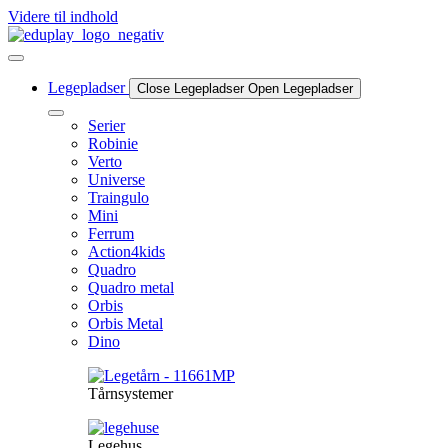
Videre til indhold
Legepladser
Close Legepladser
Open Legepladser
Serier
Robinie
Verto
Universe
Traingulo
Mini
Ferrum
Action4kids
Quadro
Quadro metal
Orbis
Orbis Metal
Dino
Tårnsystemer
Legehus