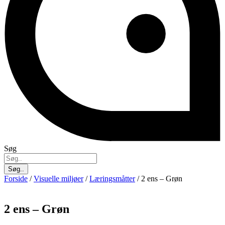
Søg
Søg..
Forside
/
Visuelle miljøer
/
Læringsmåtter
/ 2 ens – Grøn
2 ens – Grøn