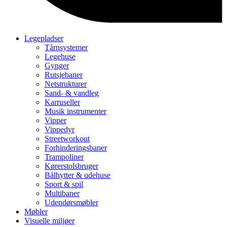
Legepladser
Tårnsystemer
Legehuse
Gynger
Rutsjebaner
Netstrukturer
Sand- & vandleg
Karruseller
Musik instrumenter
Vipper
Vippedyr
Streetworkout
Forhinderingsbaner
Trampoliner
Kørerstolsbruger
Bålhytter & udehuse
Sport & spil
Multibaner
Udendørsmøbler
Møbler
Visuelle miljøer