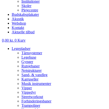
Institutioner
Skoler
Plejecentre
Budskabsplakater
Akustik
Webshop
Kontakt
Aktuelle tilbud
0,00
kr.
0
Kurv
Legepladser
Tårnsystemer
Legehuse
Gynger
Rutsjebaner
Netstrukturer
Sand- & vandleg
Karruseller
Musik instrumenter
Vipper
Vippedyr
Streetworkout
Forhinderingsbaner
Trampoliner