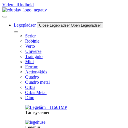
Videre til indhold
Legepladser
Close Legepladser
Open Legepladser
Serier
Robinie
Verto
Universe
Traingulo
Mini
Ferrum
Action4kids
Quadro
Quadro metal
Orbis
Orbis Metal
Dino
Tårnsystemer
Legehus