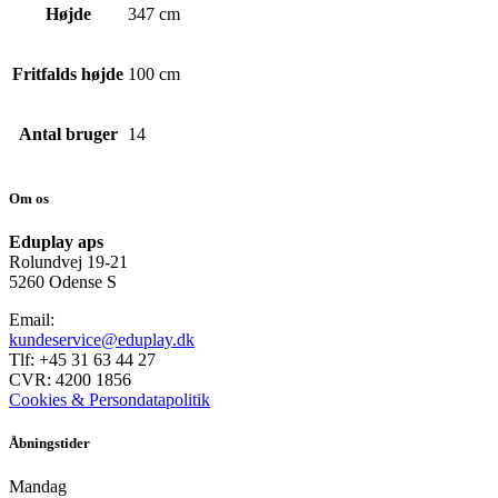
Højde
347 cm
Fritfalds højde
100 cm
Antal bruger
14
Om os
Eduplay aps
Rolundvej 19-21
5260 Odense S
Email:
kundeservice@eduplay.dk
Tlf: +45 31 63 44 27
CVR: 4200 1856
Cookies & Persondatapolitik
Åbningstider
Mandag