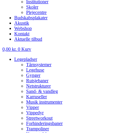
Institutioner
Skoler
Plejecentre
Budskabsplakater
Akustik
Webshop
Kontakt
Aktuelle tilbud
0,00
kr.
0
Kurv
Legepladser
Tårnsystemer
Legehuse
Gynger
Rutsjebaner
Netstrukturer
Sand- & vandleg
Karruseller
Musik instrumenter
Vipper
Vippedyr
Streetworkout
Forhinderingsbaner
Trampoliner