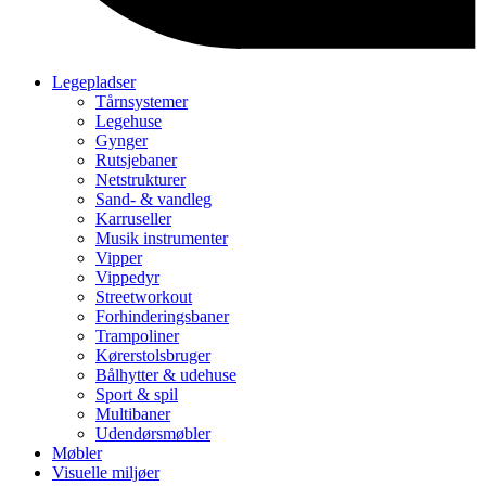
Legepladser
Tårnsystemer
Legehuse
Gynger
Rutsjebaner
Netstrukturer
Sand- & vandleg
Karruseller
Musik instrumenter
Vipper
Vippedyr
Streetworkout
Forhinderingsbaner
Trampoliner
Kørerstolsbruger
Bålhytter & udehuse
Sport & spil
Multibaner
Udendørsmøbler
Møbler
Visuelle miljøer