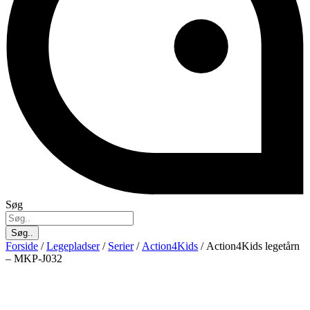
Søg
Søg..
Forside
/
Legepladser
/
Serier
/
Action4Kids
/ Action4Kids legetårn
– MKP-J032