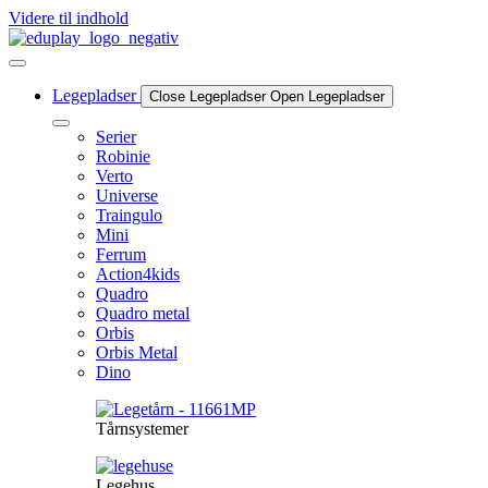
Videre til indhold
Legepladser
Close Legepladser
Open Legepladser
Serier
Robinie
Verto
Universe
Traingulo
Mini
Ferrum
Action4kids
Quadro
Quadro metal
Orbis
Orbis Metal
Dino
Tårnsystemer
Legehus