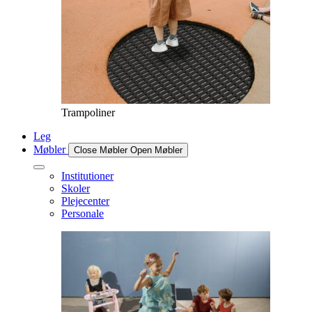
Trampoliner
Leg
Møbler
Close Møbler
Open Møbler
Institutioner
Skoler
Plejecenter
Personale