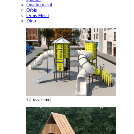
Quadro metal
Orbis
Orbis Metal
Dino
Tårnsystemer