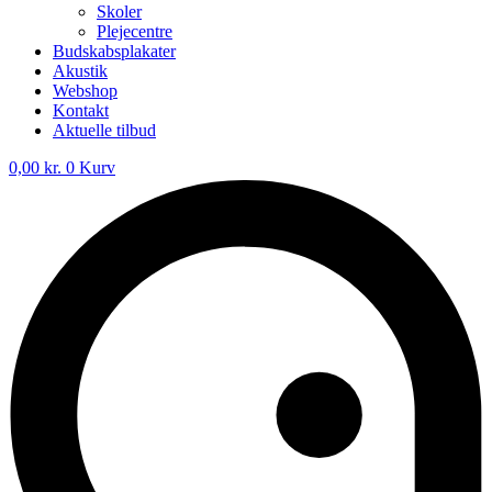
Skoler
Plejecentre
Budskabsplakater
Akustik
Webshop
Kontakt
Aktuelle tilbud
0,00
kr.
0
Kurv