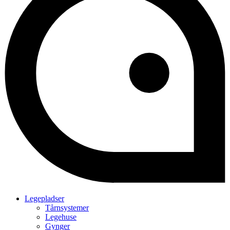
Legepladser
Tårnsystemer
Legehuse
Gynger