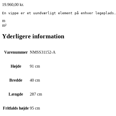
19.960,00
kr.
En vippe er et uundværligt element på enhver legeplads.
m
m²
Yderligere information
Varenummer
NMSS31152-A
Højde
91 cm
Bredde
40 cm
Længde
287 cm
Fritfalds højde
95 cm