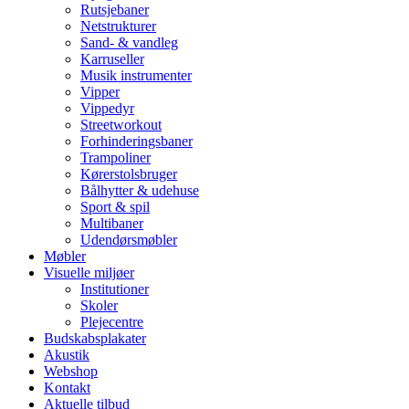
Rutsjebaner
Netstrukturer
Sand- & vandleg
Karruseller
Musik instrumenter
Vipper
Vippedyr
Streetworkout
Forhinderingsbaner
Trampoliner
Kørerstolsbruger
Bålhytter & udehuse
Sport & spil
Multibaner
Udendørsmøbler
Møbler
Visuelle miljøer
Institutioner
Skoler
Plejecentre
Budskabsplakater
Akustik
Webshop
Kontakt
Aktuelle tilbud