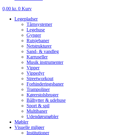
0,00
kr.
0
Kurv
Legepladser
Tårnsystemer
Legehuse
Gynger
Rutsjebaner
Netstrukturer
Sand- & vandleg
Karruseller
Musik instrumenter
Vipper
Vippedyr
Streetworkout
Forhinderingsbaner
Trampoliner
Kørerstolsbruger
Bålhytter & udehuse
Sport & spil
Multibaner
Udendørsmøbler
Møbler
Visuelle miljøer
Institutioner