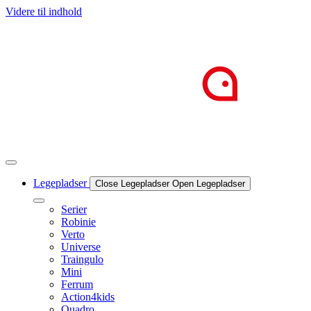
Videre til indhold
Legepladser
Close Legepladser
Open Legepladser
Serier
Robinie
Verto
Universe
Traingulo
Mini
Ferrum
Action4kids
Quadro