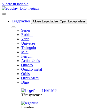
Videre til indhold
Legepladser
Close Legepladser
Open Legepladser
Serier
Robinie
Verto
Universe
Traingulo
Mini
Ferrum
Action4kids
Quadro
Quadro metal
Orbis
Orbis Metal
Dino
Tårnsystemer
Legehus