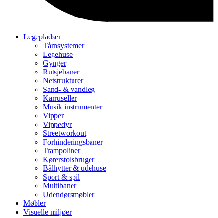
Legepladser
Tårnsystemer
Legehuse
Gynger
Rutsjebaner
Netstrukturer
Sand- & vandleg
Karruseller
Musik instrumenter
Vipper
Vippedyr
Streetworkout
Forhinderingsbaner
Trampoliner
Kørerstolsbruger
Bålhytter & udehuse
Sport & spil
Multibaner
Udendørsmøbler
Møbler
Visuelle miljøer