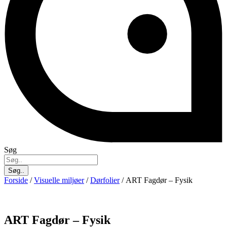
Søg
Søg..
Forside
/
Visuelle miljøer
/
Dørfolier
/ ART Fagdør – Fysik
ART Fagdør – Fysik