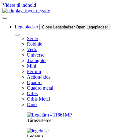
Videre til indhold
Legepladser
Close Legepladser
Open Legepladser
Serier
Robinie
Verto
Universe
Traingulo
Mini
Ferrum
Action4kids
Quadro
Quadro metal
Orbis
Orbis Metal
Dino
Tårnsystemer
Legehus