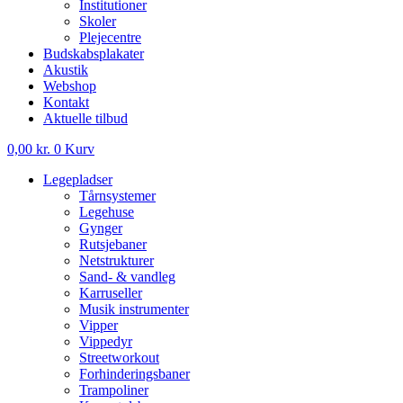
Institutioner
Skoler
Plejecentre
Budskabsplakater
Akustik
Webshop
Kontakt
Aktuelle tilbud
0,00
kr.
0
Kurv
Legepladser
Tårnsystemer
Legehuse
Gynger
Rutsjebaner
Netstrukturer
Sand- & vandleg
Karruseller
Musik instrumenter
Vipper
Vippedyr
Streetworkout
Forhinderingsbaner
Trampoliner