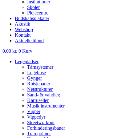
Institutioner
Skoler
Plejecentre
Budskabsplakater
Akustik
Webshop
Kontakt
Aktuelle tilbud
0,00
kr.
0
Kurv
Legepladser
Tårnsystemer
Legehuse
Gynger
Rutsjebaner
Netstrukturer
Sand- & vandleg
Karruseller
Musik instrumenter
Vipper
Vippedyr
Streetworkout
Forhinderingsbaner
Trampoliner