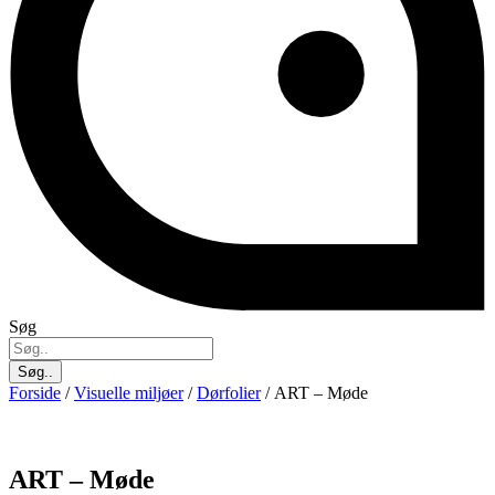
Søg
Søg..
Forside
/
Visuelle miljøer
/
Dørfolier
/ ART – Møde
ART – Møde