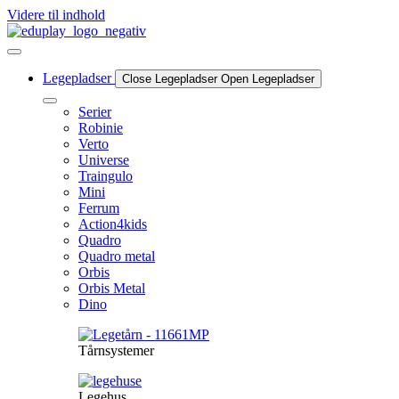
Videre til indhold
Legepladser
Close Legepladser
Open Legepladser
Serier
Robinie
Verto
Universe
Traingulo
Mini
Ferrum
Action4kids
Quadro
Quadro metal
Orbis
Orbis Metal
Dino
Tårnsystemer
Legehus