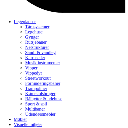
Legepladser
Tårnsystemer
Legehuse
Gynger
Rutsjebaner
Netstrukturer
Sand- & vandleg
Karruseller
Musik instrumenter
Vipper
Vippedyr
Streetworkout
Forhinderingsbaner
Trampoliner
Kørerstolsbruger
Bålhytter & udehuse
Sport & spil
Multibaner
Udendørsmøbler
Møbler
Visuelle miljøer