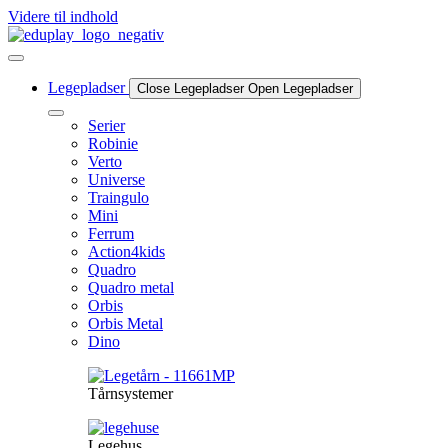
Videre til indhold
Legepladser
Close Legepladser
Open Legepladser
Serier
Robinie
Verto
Universe
Traingulo
Mini
Ferrum
Action4kids
Quadro
Quadro metal
Orbis
Orbis Metal
Dino
Tårnsystemer
Legehus