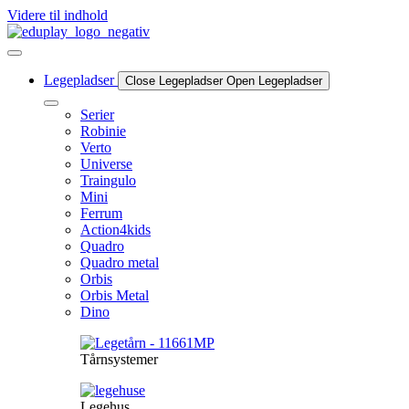
Videre til indhold
Legepladser
Close Legepladser
Open Legepladser
Serier
Robinie
Verto
Universe
Traingulo
Mini
Ferrum
Action4kids
Quadro
Quadro metal
Orbis
Orbis Metal
Dino
Tårnsystemer
Legehus