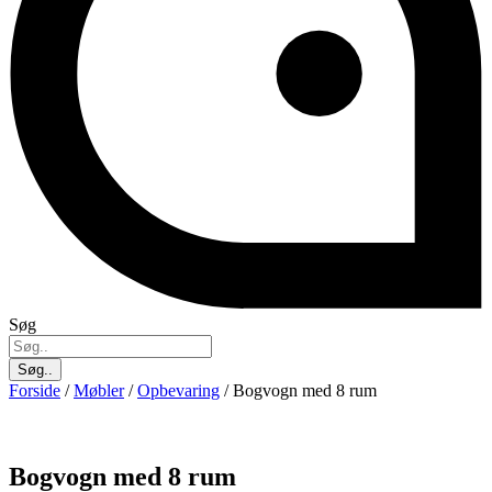
Søg
Søg..
Forside
/
Møbler
/
Opbevaring
/ Bogvogn med 8 rum
Bogvogn med 8 rum