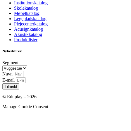
Institutionskatalog
Skolekatalog
Møbelkatalog
Legepladskatalog
Plejecenterkatalog
Acusignkatalog
Akustikkatalog
Produktlister
Nyhedsbrev
Segment
Navn
E-mail
Tilmeld
© Eduplay – 2026
Manage Cookie Consent