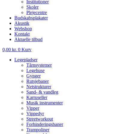
Institutioner
Skoler
Plejecentre
Budskabsplakater
Akustik
Webshop
Kontakt
Aktuelle tilbud
0,00
kr.
0
Kurv
Legepladser
Tårnsystemer
Legehuse
Gynger
Rutsjebaner
Netstrukturer
Sand- & vandleg
Karruseller
Musik instrumenter
Vipper
Vippedyr
Streetworkout
Forhinderingsbaner
Trampoliner