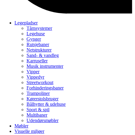
Legepladser
Tårnsystemer
Legehuse
Gynger
Rutsjebaner
Netstrukturer
Sand- & vandleg
Karruseller
Musik instrumenter
Vipper
Vippedyr
Streetworkout
Forhinderingsbaner
Trampoliner
Kørerstolsbruger
Bålhytter & udehuse
Sport & spil
Multibaner
Udendørsmøbler
Møbler
Visuelle miljøer