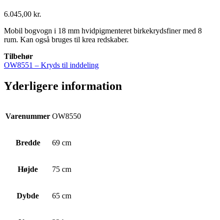
6.045,00
kr.
Mobil bogvogn i 18 mm hvidpigmenteret birkekrydsfiner med 8
rum. Kan også bruges til krea redskaber.
Tilbehør
OW8551 – Kryds til inddeling
Yderligere information
Varenummer
OW8550
Bredde
69 cm
Højde
75 cm
Dybde
65 cm