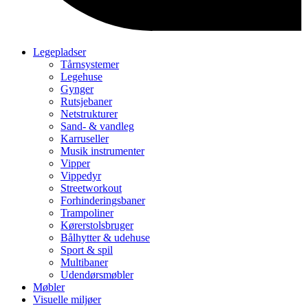
Legepladser
Tårnsystemer
Legehuse
Gynger
Rutsjebaner
Netstrukturer
Sand- & vandleg
Karruseller
Musik instrumenter
Vipper
Vippedyr
Streetworkout
Forhinderingsbaner
Trampoliner
Kørerstolsbruger
Bålhytter & udehuse
Sport & spil
Multibaner
Udendørsmøbler
Møbler
Visuelle miljøer