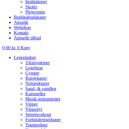
Institutioner
Skoler
Plejecentre
Budskabsplakater
Akustik
Webshop
Kontakt
Aktuelle tilbud
0,00
kr.
0
Kurv
Legepladser
Tårnsystemer
Legehuse
Gynger
Rutsjebaner
Netstrukturer
Sand- & vandleg
Karruseller
Musik instrumenter
Vipper
Vippedyr
Streetworkout
Forhinderingsbaner
Trampoliner