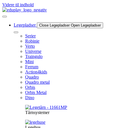
Videre til indhold
Legepladser
Close Legepladser
Open Legepladser
Serier
Robinie
Verto
Universe
Traingulo
Mini
Ferrum
Action4kids
Quadro
Quadro metal
Orbis
Orbis Metal
Dino
Tårnsystemer
Legehus