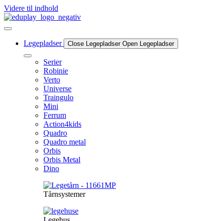
Videre til indhold
Legepladser
Close Legepladser
Open Legepladser
Serier
Robinie
Verto
Universe
Traingulo
Mini
Ferrum
Action4kids
Quadro
Quadro metal
Orbis
Orbis Metal
Dino
Tårnsystemer
Legehus