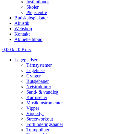
Institutioner
Skoler
Plejecentre
Budskabsplakater
Akustik
Webshop
Kontakt
Aktuelle tilbud
0,00
kr.
0
Kurv
Legepladser
Tårnsystemer
Legehuse
Gynger
Rutsjebaner
Netstrukturer
Sand- & vandleg
Karruseller
Musik instrumenter
Vipper
Vippedyr
Streetworkout
Forhinderingsbaner
Trampoliner