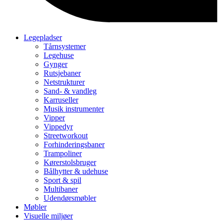
Legepladser
Tårnsystemer
Legehuse
Gynger
Rutsjebaner
Netstrukturer
Sand- & vandleg
Karruseller
Musik instrumenter
Vipper
Vippedyr
Streetworkout
Forhinderingsbaner
Trampoliner
Kørerstolsbruger
Bålhytter & udehuse
Sport & spil
Multibaner
Udendørsmøbler
Møbler
Visuelle miljøer