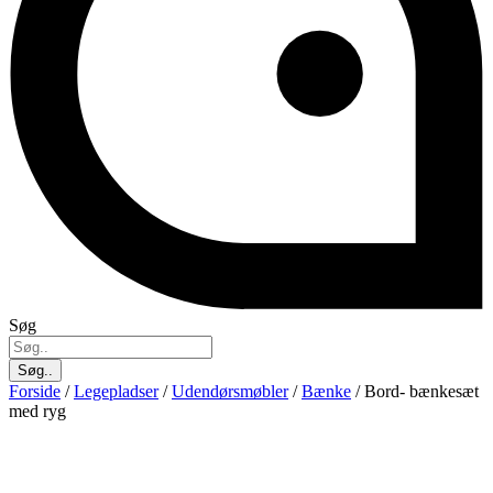
Søg
Søg..
Forside
/
Legepladser
/
Udendørsmøbler
/
Bænke
/ Bord- bænkesæt
med ryg