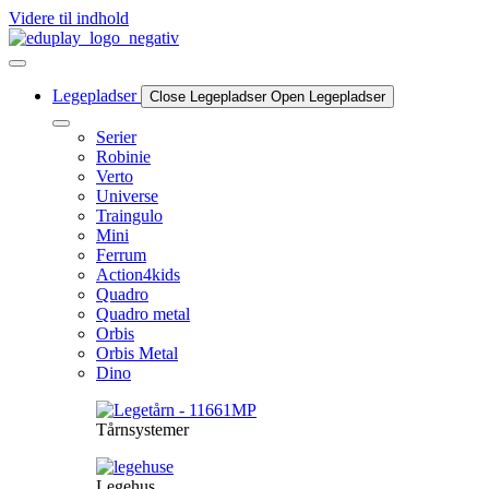
Videre til indhold
Legepladser
Close Legepladser
Open Legepladser
Serier
Robinie
Verto
Universe
Traingulo
Mini
Ferrum
Action4kids
Quadro
Quadro metal
Orbis
Orbis Metal
Dino
Tårnsystemer
Legehus