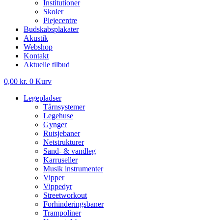
Institutioner
Skoler
Plejecentre
Budskabsplakater
Akustik
Webshop
Kontakt
Aktuelle tilbud
0,00
kr.
0
Kurv
Legepladser
Tårnsystemer
Legehuse
Gynger
Rutsjebaner
Netstrukturer
Sand- & vandleg
Karruseller
Musik instrumenter
Vipper
Vippedyr
Streetworkout
Forhinderingsbaner
Trampoliner