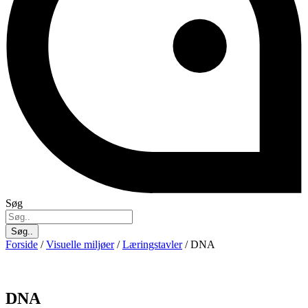
Søg
Søg..
Forside
/
Visuelle miljøer
/
Læringstavler
/ DNA
DNA