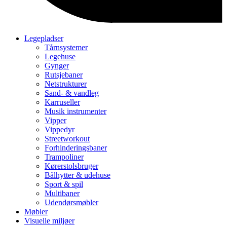
Legepladser
Tårnsystemer
Legehuse
Gynger
Rutsjebaner
Netstrukturer
Sand- & vandleg
Karruseller
Musik instrumenter
Vipper
Vippedyr
Streetworkout
Forhinderingsbaner
Trampoliner
Kørerstolsbruger
Bålhytter & udehuse
Sport & spil
Multibaner
Udendørsmøbler
Møbler
Visuelle miljøer