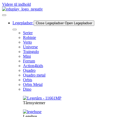
Videre til indhold
Legepladser
Close Legepladser
Open Legepladser
Serier
Robinie
Verto
Universe
Traingulo
Mini
Ferrum
Action4kids
Quadro
Quadro metal
Orbis
Orbis Metal
Dino
Tårnsystemer
Legehus