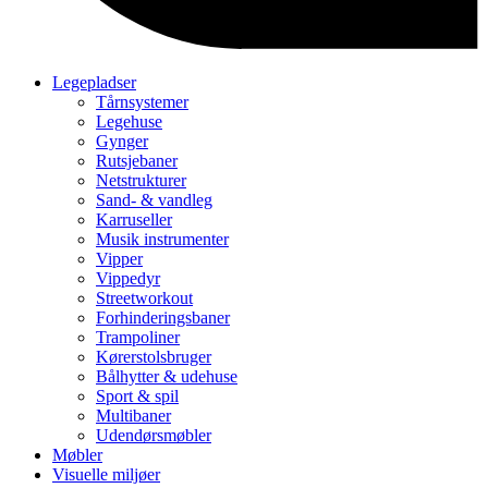
Legepladser
Tårnsystemer
Legehuse
Gynger
Rutsjebaner
Netstrukturer
Sand- & vandleg
Karruseller
Musik instrumenter
Vipper
Vippedyr
Streetworkout
Forhinderingsbaner
Trampoliner
Kørerstolsbruger
Bålhytter & udehuse
Sport & spil
Multibaner
Udendørsmøbler
Møbler
Visuelle miljøer