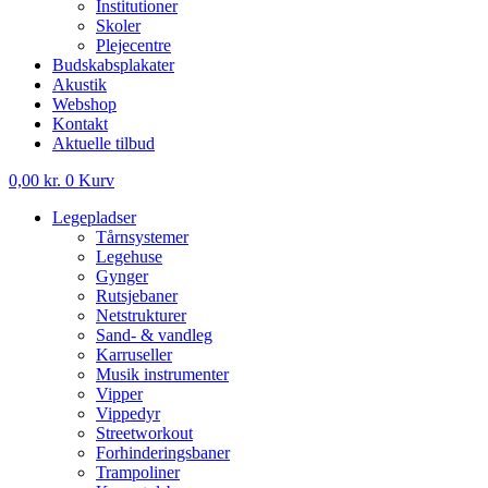
Institutioner
Skoler
Plejecentre
Budskabsplakater
Akustik
Webshop
Kontakt
Aktuelle tilbud
0,00
kr.
0
Kurv
Legepladser
Tårnsystemer
Legehuse
Gynger
Rutsjebaner
Netstrukturer
Sand- & vandleg
Karruseller
Musik instrumenter
Vipper
Vippedyr
Streetworkout
Forhinderingsbaner
Trampoliner