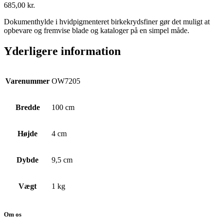
685,00
kr.
Dokumenthylde i hvidpigmenteret birkekrydsfiner gør det muligt at
opbevare og fremvise blade og kataloger på en simpel måde.
Yderligere information
Varenummer
OW7205
Bredde
100 cm
Højde
4 cm
Dybde
9,5 cm
Vægt
1 kg
Om os