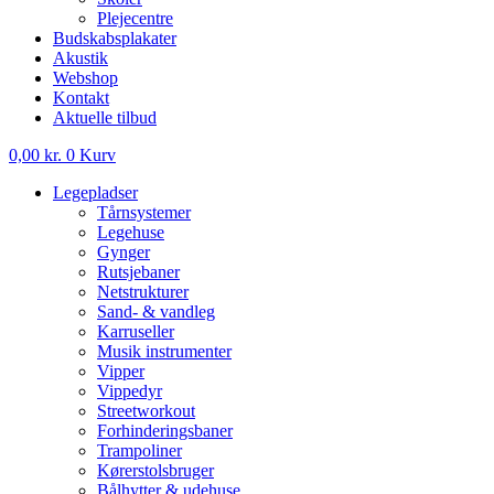
Plejecentre
Budskabsplakater
Akustik
Webshop
Kontakt
Aktuelle tilbud
0,00
kr.
0
Kurv
Legepladser
Tårnsystemer
Legehuse
Gynger
Rutsjebaner
Netstrukturer
Sand- & vandleg
Karruseller
Musik instrumenter
Vipper
Vippedyr
Streetworkout
Forhinderingsbaner
Trampoliner
Kørerstolsbruger
Bålhytter & udehuse