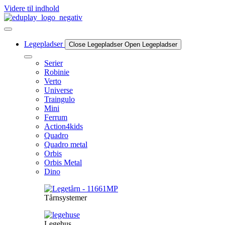
Videre til indhold
Legepladser
Close Legepladser
Open Legepladser
Serier
Robinie
Verto
Universe
Traingulo
Mini
Ferrum
Action4kids
Quadro
Quadro metal
Orbis
Orbis Metal
Dino
Tårnsystemer
Legehus