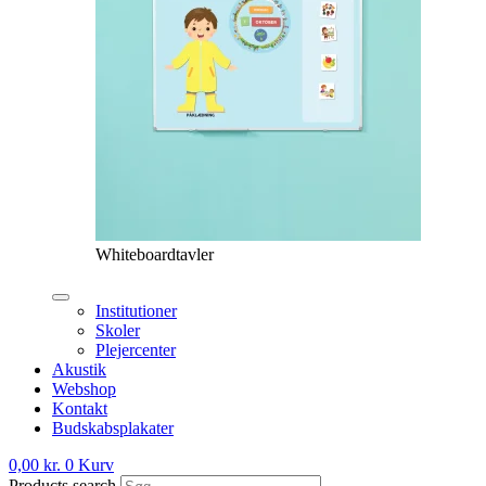
Whiteboardtavler
Institutioner
Skoler
Plejercenter
Akustik
Webshop
Kontakt
Budskabsplakater
0,00
kr.
0
Kurv
Products search