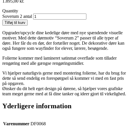
1.895,00
kr.
Quantity
Soverum 2 antal
Tilføj til kurv
Opgrader/upcycle dine kedelige døre med nye spændende visuelle
motiver. Med dette dørmotiv “Soverum 2” passer til alle typer af
døre. Her får du en dør, der fortæller noget. De dekorative døre kan
også fungere som wayfinder for elever, lærere, besøgende.
Folierne kommer med lamineret satinmat overflade som tillader
rengøring med alle gængse rengøringsmidler.
Vi hjælper naturligvis gerne med montering folierne, har du brug for
dette så send endelig en forespørgsel så kommer vi med en fast pris
på opgaven.
Ønsker du dit helt eget design på dørene, så hjælper vores grafiske
team meget gerne med at få dine tanker og ideer gjort til virkelighed.
Yderligere information
Varenummer
DF0068