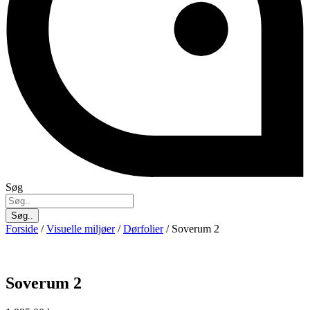
Søg
Søg..
Forside
/
Visuelle miljøer
/
Dørfolier
/ Soverum 2
Soverum 2