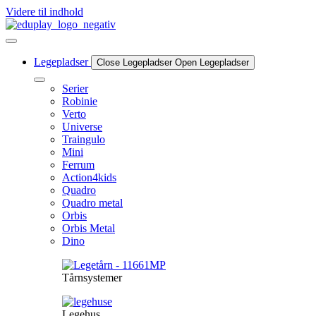
Videre til indhold
Legepladser
Close Legepladser
Open Legepladser
Serier
Robinie
Verto
Universe
Traingulo
Mini
Ferrum
Action4kids
Quadro
Quadro metal
Orbis
Orbis Metal
Dino
Tårnsystemer
Legehus