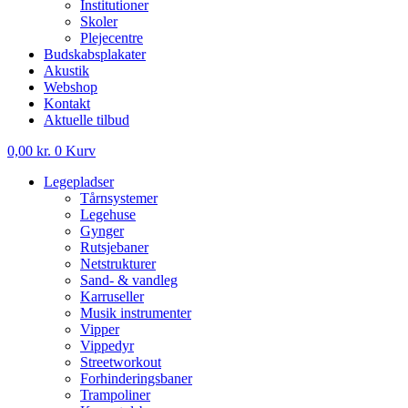
Institutioner
Skoler
Plejecentre
Budskabsplakater
Akustik
Webshop
Kontakt
Aktuelle tilbud
0,00
kr.
0
Kurv
Legepladser
Tårnsystemer
Legehuse
Gynger
Rutsjebaner
Netstrukturer
Sand- & vandleg
Karruseller
Musik instrumenter
Vipper
Vippedyr
Streetworkout
Forhinderingsbaner
Trampoliner