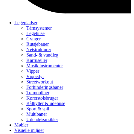
Legepladser
Tårnsystemer
Legehuse
Gynger
Rutsjebaner
Netstrukturer
Sand- & vandleg
Karruseller
Musik instrumenter
Vipper
Vippedyr
Streetworkout
Forhinderingsbaner
Trampoliner
Kørerstolsbruger
Bålhytter & udehuse
Sport & spil
Multibaner
Udendørsmøbler
Møbler
Visuelle miljøer