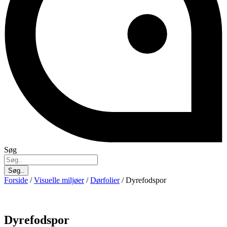
Søg
Søg..
Forside
/
Visuelle miljøer
/
Dørfolier
/ Dyrefodspor
Dyrefodspor