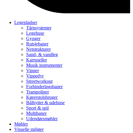
Legepladser
Tårnsystemer
Legehuse
Gynger
Rutsjebaner
Netstrukturer
Sand- & vandleg
Karruseller
Musik instrumenter
Vipper
Vippedyr
Streetworkout
Forhinderingsbaner
Trampoliner
Kørerstolsbruger
Bålhytter & udehuse
Sport & spil
Multibaner
Udendørsmøbler
Møbler
Visuelle miljøer