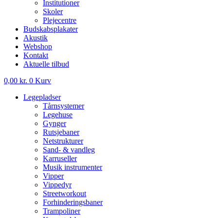
Institutioner
Skoler
Plejecentre
Budskabsplakater
Akustik
Webshop
Kontakt
Aktuelle tilbud
0,00
kr.
0
Kurv
Legepladser
Tårnsystemer
Legehuse
Gynger
Rutsjebaner
Netstrukturer
Sand- & vandleg
Karruseller
Musik instrumenter
Vipper
Vippedyr
Streetworkout
Forhinderingsbaner
Trampoliner