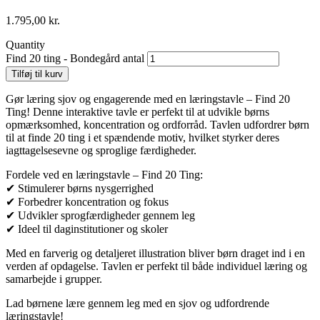
1.795,00
kr.
Quantity
Find 20 ting - Bondegård antal
Tilføj til kurv
Gør læring sjov og engagerende med en læringstavle – Find 20
Ting! Denne interaktive tavle er perfekt til at udvikle børns
opmærksomhed, koncentration og ordforråd. Tavlen udfordrer børn
til at finde 20 ting i et spændende motiv, hvilket styrker deres
iagttagelsesevne og sproglige færdigheder.
Fordele ved en læringstavle – Find 20 Ting:
✔ Stimulerer børns nysgerrighed
✔ Forbedrer koncentration og fokus
✔ Udvikler sprogfærdigheder gennem leg
✔ Ideel til daginstitutioner og skoler
Med en farverig og detaljeret illustration bliver børn draget ind i en
verden af opdagelse. Tavlen er perfekt til både individuel læring og
samarbejde i grupper.
Lad børnene lære gennem leg med en sjov og udfordrende
læringstavle!