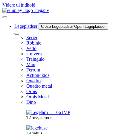
Videre til indhold
Legepladser
Close Legepladser
Open Legepladser
Serier
Robinie
Verto
Universe
Traingulo
Mini
Ferrum
Action4kids
Quadro
Quadro metal
Orbis
Orbis Metal
Dino
Tårnsystemer
Legehus