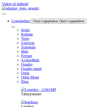
Videre til indhold
Legepladser
Close Legepladser
Open Legepladser
Serier
Robinie
Verto
Universe
Traingulo
Mini
Ferrum
Action4kids
Quadro
Quadro metal
Orbis
Orbis Metal
Dino
Tårnsystemer
Legehus