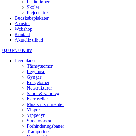
Institutioner
Skoler
Plejecentre
Budskabsplakater
Akustik
Webshop
Kontakt
Aktuelle tilbud
0,00
kr.
0
Kurv
Legepladser
Tårnsystemer
Legehuse
Gynger
Rutsjebaner
Netstrukturer
Sand- & vandleg
Karruseller
Musik instrumenter
Vipper
Vippedyr
Streetworkout
Forhinderingsbaner
Trampoliner