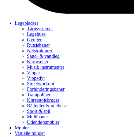
Legepladser
Tårnsystemer
Legehuse
Gynger
Rutsjebaner
Netstrukturer
Sand- & vandleg
Karruseller
Musik instrumenter
Vipper
Vippedyr
Streetworkout
Forhinderingsbaner
Trampoliner
Kørerstolsbruger
Bålhytter & udehuse
Sport & spil
Multibaner
Udendørsmøbler
Møbler
Visuelle miljøer