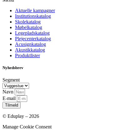
Aktuelle kampagner
Institutionskatalog
Skolekatalog
Møbelkatalog
Legepladskatalog
Plejecenterkatalog
Acusignkatalog
Akustikkatalog
Produktlister
Nyhedsbrev
Segment
Navn
E-mail
Tilmeld
© Eduplay – 2026
Manage Cookie Consent