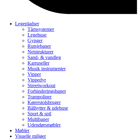
Legepladser
Tårnsystemer
Legehuse
Gynger
Rutsjebaner
Netstrukturer
Sand- & vandleg
Karruseller
Musik instrumenter
Vipper
Vippedyr
Streetworkout
Forhinderingsbaner
Trampoliner
Kørerstolsbruger
Bålhytter & udehuse
Sport & spil
Multibaner
Udendørsmøbler
Møbler
Visuelle miljøer