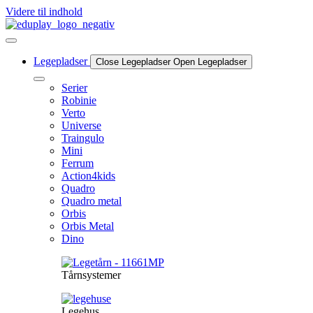
Videre til indhold
Legepladser
Close Legepladser
Open Legepladser
Serier
Robinie
Verto
Universe
Traingulo
Mini
Ferrum
Action4kids
Quadro
Quadro metal
Orbis
Orbis Metal
Dino
Tårnsystemer
Legehus