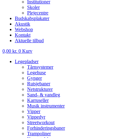
Institutioner
Skoler
Plejecentre
Budskabsplakater
Akustik
Webshop
Kontakt
Aktuelle tilbud
0,00
kr.
0
Kurv
Legepladser
Tårnsystemer
Legehuse
Gynger
Rutsjebaner
Netstrukturer
Sand- & vandleg
Karruseller
Musik instrumenter
Vipper
Vippedyr
Streetworkout
Forhinderingsbaner
Trampoliner