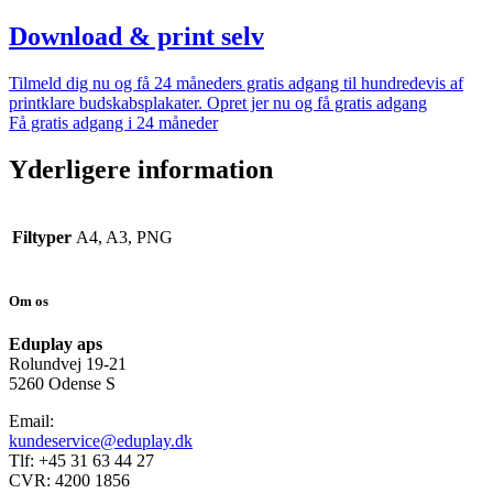
Download & print selv
Tilmeld dig nu og få 24 måneders gratis adgang til hundredevis af
printklare budskabsplakater. Opret jer nu og få gratis adgang
Få gratis adgang i 24 måneder
Yderligere information
Filtyper
A4, A3, PNG
Om os
Eduplay aps
Rolundvej 19-21
5260 Odense S
Email:
kundeservice@eduplay.dk
Tlf: +45 31 63 44 27
CVR: 4200 1856