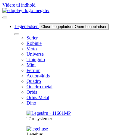
Videre til indhold
Legepladser
Close Legepladser
Open Legepladser
Serier
Robinie
Verto
Universe
Traingulo
Mini
Ferrum
Action4kids
Quadro
Quadro metal
Orbis
Orbis Metal
Dino
Tårnsystemer
Legehus