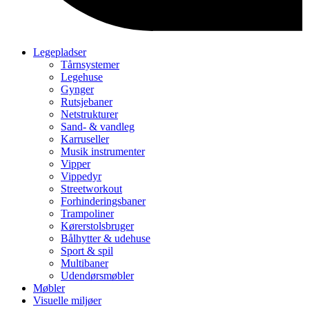
Legepladser
Tårnsystemer
Legehuse
Gynger
Rutsjebaner
Netstrukturer
Sand- & vandleg
Karruseller
Musik instrumenter
Vipper
Vippedyr
Streetworkout
Forhinderingsbaner
Trampoliner
Kørerstolsbruger
Bålhytter & udehuse
Sport & spil
Multibaner
Udendørsmøbler
Møbler
Visuelle miljøer