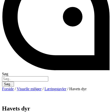
Søg
Søg..
Forside
/
Visuelle miljøer
/
Læringstavler
/ Havets dyr
Havets dyr