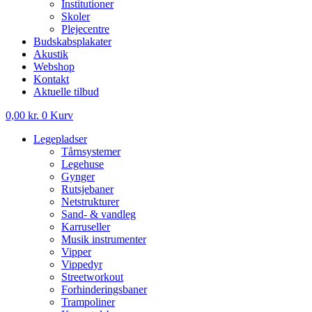
Institutioner
Skoler
Plejecentre
Budskabsplakater
Akustik
Webshop
Kontakt
Aktuelle tilbud
0,00
kr.
0
Kurv
Legepladser
Tårnsystemer
Legehuse
Gynger
Rutsjebaner
Netstrukturer
Sand- & vandleg
Karruseller
Musik instrumenter
Vipper
Vippedyr
Streetworkout
Forhinderingsbaner
Trampoliner