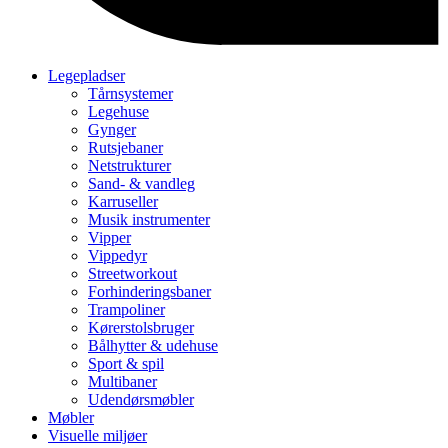
Legepladser
Tårnsystemer
Legehuse
Gynger
Rutsjebaner
Netstrukturer
Sand- & vandleg
Karruseller
Musik instrumenter
Vipper
Vippedyr
Streetworkout
Forhinderingsbaner
Trampoliner
Kørerstolsbruger
Bålhytter & udehuse
Sport & spil
Multibaner
Udendørsmøbler
Møbler
Visuelle miljøer