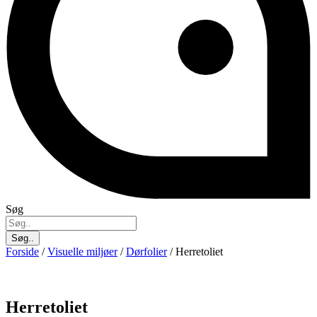
Søg
Søg..
Forside
/
Visuelle miljøer
/
Dørfolier
/ Herretoliet
Herretoliet