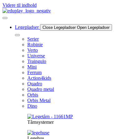
Videre til indhold
Legepladser
Close Legepladser
Open Legepladser
Serier
Robinie
Verto
Universe
Traingulo
Mini
Ferrum
Action4kids
Quadro
Quadro metal
Orbis
Orbis Metal
Dino
Tårnsystemer
Legehus