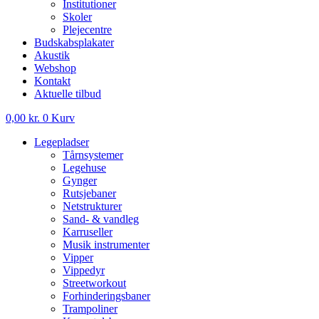
Institutioner
Skoler
Plejecentre
Budskabsplakater
Akustik
Webshop
Kontakt
Aktuelle tilbud
0,00
kr.
0
Kurv
Legepladser
Tårnsystemer
Legehuse
Gynger
Rutsjebaner
Netstrukturer
Sand- & vandleg
Karruseller
Musik instrumenter
Vipper
Vippedyr
Streetworkout
Forhinderingsbaner
Trampoliner