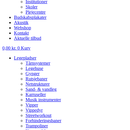
Institutioner
Skoler
Plejecentre
Budskabsplakater
Akustik
Webshop
Kontakt
Aktuelle tilbud
0,00
kr.
0
Kurv
Legepladser
Tårnsystemer
Legehuse
Gynger
Rutsjebaner
Netstrukturer
Sand- & vandleg
Karruseller
Musik instrumenter
Vipper
Vippedyr
Streetworkout
Forhinderingsbaner
Trampoliner