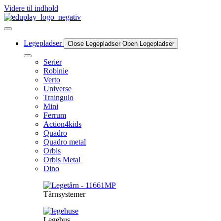
Videre til indhold
Legepladser
Close Legepladser
Open Legepladser
Serier
Robinie
Verto
Universe
Traingulo
Mini
Ferrum
Action4kids
Quadro
Quadro metal
Orbis
Orbis Metal
Dino
Tårnsystemer
Legehus