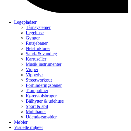
Legepladser
Tårnsystemer
Legehuse
Gynger
Rutsjebaner
Netstrukturer
Sand- & vandleg
Karruseller
Musik instrumenter
Vipper
Vippedyr
Streetworkout
Forhinderingsbaner
Trampoliner
Kørerstolsbruger
Bålhytter & udehuse
Sport & spil
Multibaner
Udendørsmøbler
Møbler
Visuelle miljøer