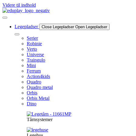
Videre til indhold
Legepladser
Close Legepladser
Open Legepladser
Serier
Robinie
Verto
Universe
Traingulo
Mini
Ferrum
Action4kids
Quadro
Quadro metal
Orbis
Orbis Metal
Dino
Tårnsystemer
Legehus