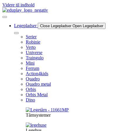
Videre til indhold
Legepladser
Close Legepladser
Open Legepladser
Serier
Robinie
Verto
Universe
Traingulo
Mini
Ferrum
Action4kids
Quadro
Quadro metal
Orbis
Orbis Metal
Dino
Tårnsystemer
Legehus