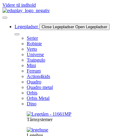
Videre til indhold
Legepladser
Close Legepladser
Open Legepladser
Serier
Robinie
Verto
Universe
Traingulo
Mini
Ferrum
Action4kids
Quadro
Quadro metal
Orbis
Orbis Metal
Dino
Tårnsystemer
Legehus