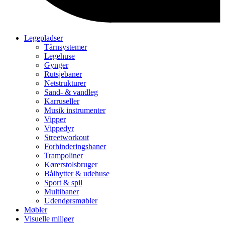
Legepladser
Tårnsystemer
Legehuse
Gynger
Rutsjebaner
Netstrukturer
Sand- & vandleg
Karruseller
Musik instrumenter
Vipper
Vippedyr
Streetworkout
Forhinderingsbaner
Trampoliner
Kørerstolsbruger
Bålhytter & udehuse
Sport & spil
Multibaner
Udendørsmøbler
Møbler
Visuelle miljøer