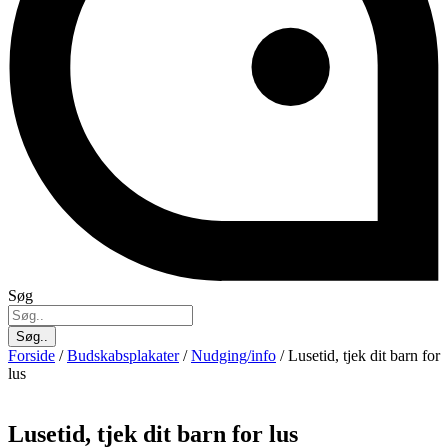
Søg
Søg..
Forside
/
Budskabsplakater
/
Nudging/info
/ Lusetid, tjek dit barn for
lus
Lusetid, tjek dit barn for lus