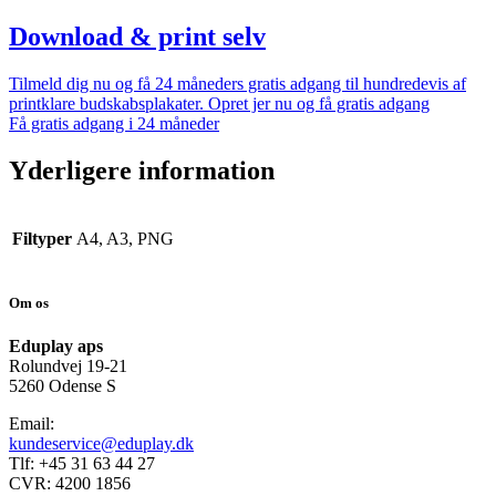
Download & print selv
Tilmeld dig nu og få 24 måneders gratis adgang til hundredevis af
printklare budskabsplakater. Opret jer nu og få gratis adgang
Få gratis adgang i 24 måneder
Yderligere information
Filtyper
A4, A3, PNG
Om os
Eduplay aps
Rolundvej 19-21
5260 Odense S
Email:
kundeservice@eduplay.dk
Tlf: +45 31 63 44 27
CVR: 4200 1856