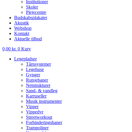
Institutioner
Skoler
Plejecentre
Budskabsplakater
Akustik
Webshop
Kontakt
Aktuelle tilbud
0,00
kr.
0
Kurv
Legepladser
Tårnsystemer
Legehuse
Gynger
Rutsjebaner
Netstrukturer
Sand- & vandleg
Karruseller
Musik instrumenter
Vipper
Vippedyr
Streetworkout
Forhinderingsbaner
Trampoliner