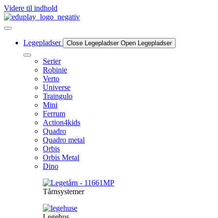
Videre til indhold
Legepladser
Close Legepladser
Open Legepladser
Serier
Robinie
Verto
Universe
Traingulo
Mini
Ferrum
Action4kids
Quadro
Quadro metal
Orbis
Orbis Metal
Dino
Tårnsystemer
Legehus