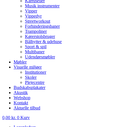
Karruseller
Musik instrumenter
Vipper
Vippedyr
Streetworkout
Forhinderingsbaner
Trampoliner
Kørerstolsbruger
Bålhytter & udehuse
Sport & spil
Multibaner
Udendørsmøbler
Møbler
Visuelle miljøer
Institutioner
Skoler
Plejecentre
Budskabsplakater
Akustik
Webshop
Kontakt
Aktuelle tilbud
0,00
kr.
0
Kurv