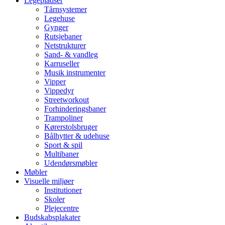
Legepladser
Tårnsystemer
Legehuse
Gynger
Rutsjebaner
Netstrukturer
Sand- & vandleg
Karruseller
Musik instrumenter
Vipper
Vippedyr
Streetworkout
Forhinderingsbaner
Trampoliner
Kørerstolsbruger
Bålhytter & udehuse
Sport & spil
Multibaner
Udendørsmøbler
Møbler
Visuelle miljøer
Institutioner
Skoler
Plejecentre
Budskabsplakater