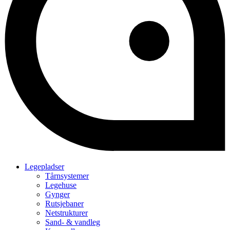
Legepladser
Tårnsystemer
Legehuse
Gynger
Rutsjebaner
Netstrukturer
Sand- & vandleg