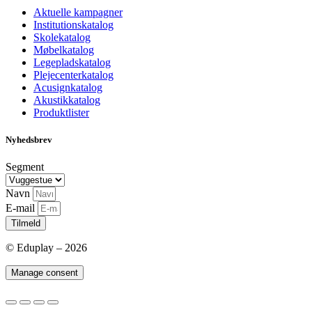
Aktuelle kampagner
Institutionskatalog
Skolekatalog
Møbelkatalog
Legepladskatalog
Plejecenterkatalog
Acusignkatalog
Akustikkatalog
Produktlister
Nyhedsbrev
Segment
Navn
E-mail
Tilmeld
© Eduplay – 2026
Manage consent