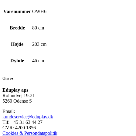
Varenummer
OWH6
Bredde
80 cm
Højde
203 cm
Dybde
46 cm
Om os
Eduplay aps
Rolundvej 19-21
5260 Odense S
Email:
kundeservice@eduplay.dk
Tlf: +45 31 63 44 27
CVR: 4200 1856
Cookies & Persondatapolitik