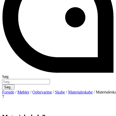
Søg
Søg..
Forside
/
Møbler
/
Opbevaring
/
Skabe
/
Materialeskabe
/ Materialesk
7