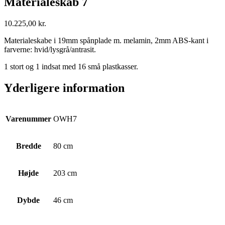
Materialeskab 7
10.225,00
kr.
Materialeskabe i 19mm spånplade m. melamin, 2mm ABS-kant i
farverne: hvid/lysgrå/antrasit.
1 stort og 1 indsat med 16 små plastkasser.
Yderligere information
Varenummer
OWH7
Bredde
80 cm
Højde
203 cm
Dybde
46 cm