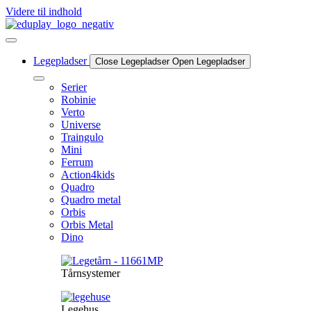
Videre til indhold
Legepladser
Close Legepladser
Open Legepladser
Serier
Robinie
Verto
Universe
Traingulo
Mini
Ferrum
Action4kids
Quadro
Quadro metal
Orbis
Orbis Metal
Dino
Tårnsystemer
Legehus