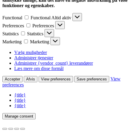
samtykke tilbage, kan det have en negativ indvirkning på visse
funktioner og egenskaber.
Functional
Functional
Altid aktiv
Preferences
Preferences
Statistics
Statistics
Marketing
Marketing
Vælg muligheder
Administrer tjenester
Administrer {vendor_count} leverandører
Læs mere om disse formål
View
Accepter
Afvis
View preferences
Save preferences
preferences
{title}
{title}
{title}
Manage consent