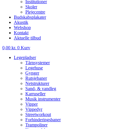
Institutioner
Skoler
Plejecentre
Budskabsplakater
Akustik
Webshop
Kontakt
Aktuelle tilbud
0,00
kr.
0
Kurv
Legepladser
Tårnsystemer
Legehuse
Gynger
Rutsjebaner
Netstrukturer
Sand- & vandleg
Karruseller
Musik instrumenter
Vipper
Vippedyr
Streetworkout
Forhinderingsbaner
Trampoliner