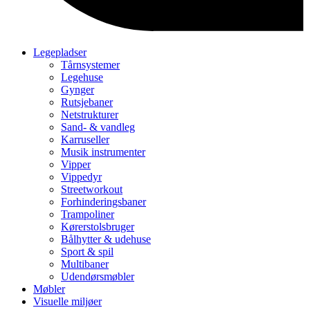
Legepladser
Tårnsystemer
Legehuse
Gynger
Rutsjebaner
Netstrukturer
Sand- & vandleg
Karruseller
Musik instrumenter
Vipper
Vippedyr
Streetworkout
Forhinderingsbaner
Trampoliner
Kørerstolsbruger
Bålhytter & udehuse
Sport & spil
Multibaner
Udendørsmøbler
Møbler
Visuelle miljøer