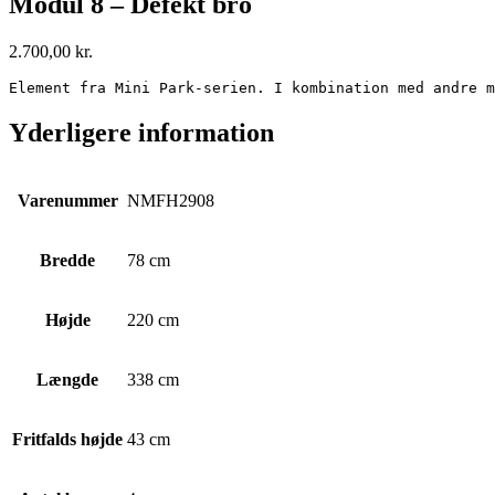
Modul 8 – Defekt bro
2.700,00
kr.
Element fra Mini Park-serien. I kombination med andre 
Yderligere information
Varenummer
NMFH2908
Bredde
78 cm
Højde
220 cm
Længde
338 cm
Fritfalds højde
43 cm