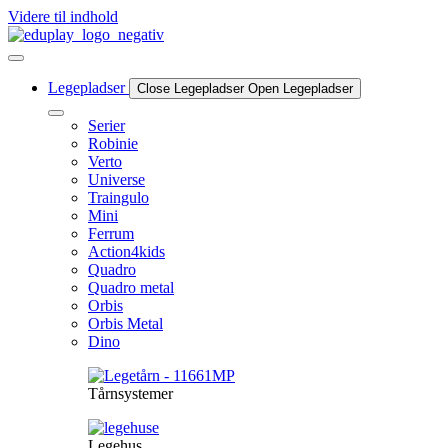
Videre til indhold
Legepladser
Close Legepladser
Open Legepladser
Serier
Robinie
Verto
Universe
Traingulo
Mini
Ferrum
Action4kids
Quadro
Quadro metal
Orbis
Orbis Metal
Dino
Tårnsystemer
Legehus