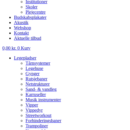
Institutioner
Skoler
Plejecentre
Budskabsplakater
Akustik
Webshop
Kontakt
Aktuelle tilbud
0,00
kr.
0
Kurv
Legepladser
Tårnsystemer
Legehuse
Gynger
Rutsjebaner
Netstrukturer
Sand- & vandleg
Karruseller
Musik instrumenter
Vipper
Vippedyr
Streetworkout
Forhinderingsbaner
Trampoliner