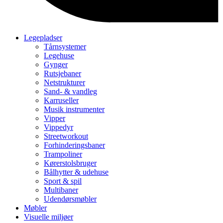
Legepladser
Tårnsystemer
Legehuse
Gynger
Rutsjebaner
Netstrukturer
Sand- & vandleg
Karruseller
Musik instrumenter
Vipper
Vippedyr
Streetworkout
Forhinderingsbaner
Trampoliner
Kørerstolsbruger
Bålhytter & udehuse
Sport & spil
Multibaner
Udendørsmøbler
Møbler
Visuelle miljøer