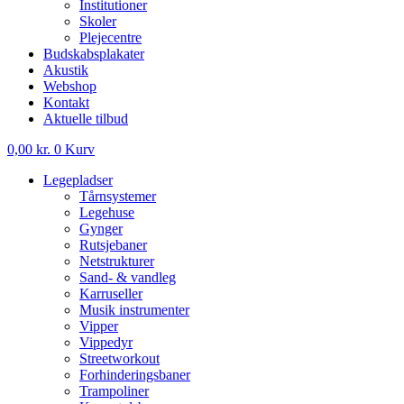
Institutioner
Skoler
Plejecentre
Budskabsplakater
Akustik
Webshop
Kontakt
Aktuelle tilbud
0,00
kr.
0
Kurv
Legepladser
Tårnsystemer
Legehuse
Gynger
Rutsjebaner
Netstrukturer
Sand- & vandleg
Karruseller
Musik instrumenter
Vipper
Vippedyr
Streetworkout
Forhinderingsbaner
Trampoliner