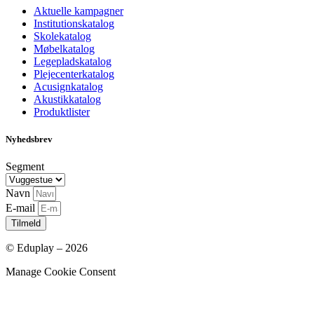
Aktuelle kampagner
Institutionskatalog
Skolekatalog
Møbelkatalog
Legepladskatalog
Plejecenterkatalog
Acusignkatalog
Akustikkatalog
Produktlister
Nyhedsbrev
Segment
Navn
E-mail
Tilmeld
© Eduplay – 2026
Manage Cookie Consent