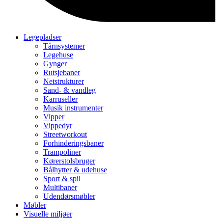
Legepladser
Tårnsystemer
Legehuse
Gynger
Rutsjebaner
Netstrukturer
Sand- & vandleg
Karruseller
Musik instrumenter
Vipper
Vippedyr
Streetworkout
Forhinderingsbaner
Trampoliner
Kørerstolsbruger
Bålhytter & udehuse
Sport & spil
Multibaner
Udendørsmøbler
Møbler
Visuelle miljøer