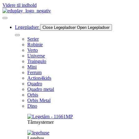
Videre til indhold
Legepladser
Close Legepladser
Open Legepladser
Serier
Robinie
Verto
Universe
Traingulo
Mini
Ferrum
Action4kids
Quadro
Quadro metal
Orbis
Orbis Metal
Dino
Tårnsystemer
Legehus