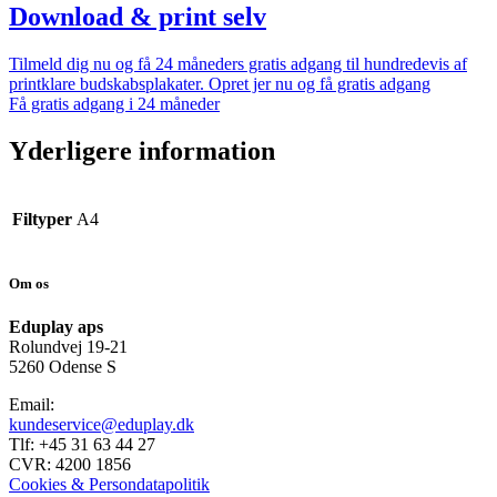
Download & print selv
Tilmeld dig nu og få 24 måneders gratis adgang til hundredevis af
printklare budskabsplakater. Opret jer nu og få gratis adgang
Få gratis adgang i 24 måneder
Yderligere information
Filtyper
A4
Om os
Eduplay aps
Rolundvej 19-21
5260 Odense S
Email:
kundeservice@eduplay.dk
Tlf: +45 31 63 44 27
CVR: 4200 1856
Cookies & Persondatapolitik