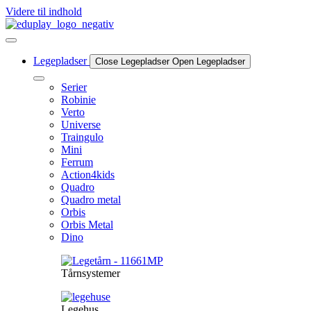
Videre til indhold
Legepladser
Close Legepladser
Open Legepladser
Serier
Robinie
Verto
Universe
Traingulo
Mini
Ferrum
Action4kids
Quadro
Quadro metal
Orbis
Orbis Metal
Dino
Tårnsystemer
Legehus