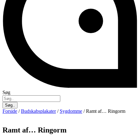
Søg
Søg..
Forside
/
Budskabsplakater
/
Sygdomme
/ Ramt af… Ringorm
Ramt af… Ringorm