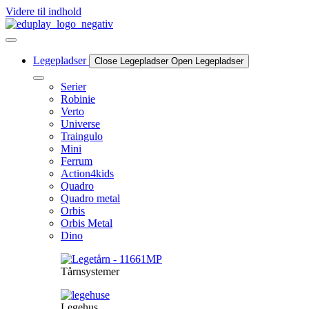
Videre til indhold
Legepladser
Close Legepladser
Open Legepladser
Serier
Robinie
Verto
Universe
Traingulo
Mini
Ferrum
Action4kids
Quadro
Quadro metal
Orbis
Orbis Metal
Dino
Tårnsystemer
Legehus