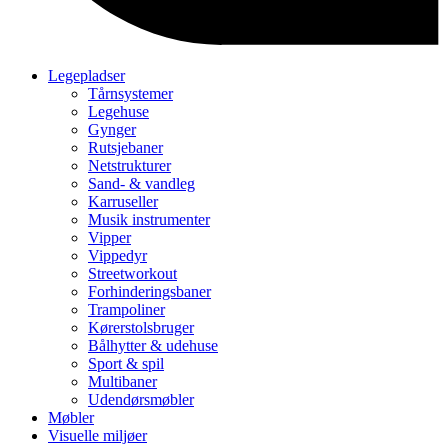
Legepladser
Tårnsystemer
Legehuse
Gynger
Rutsjebaner
Netstrukturer
Sand- & vandleg
Karruseller
Musik instrumenter
Vipper
Vippedyr
Streetworkout
Forhinderingsbaner
Trampoliner
Kørerstolsbruger
Bålhytter & udehuse
Sport & spil
Multibaner
Udendørsmøbler
Møbler
Visuelle miljøer