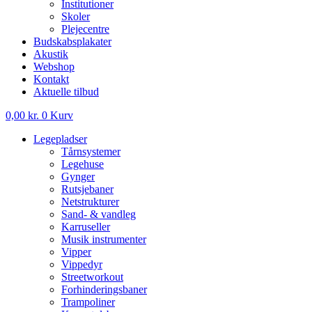
Institutioner
Skoler
Plejecentre
Budskabsplakater
Akustik
Webshop
Kontakt
Aktuelle tilbud
0,00
kr.
0
Kurv
Legepladser
Tårnsystemer
Legehuse
Gynger
Rutsjebaner
Netstrukturer
Sand- & vandleg
Karruseller
Musik instrumenter
Vipper
Vippedyr
Streetworkout
Forhinderingsbaner
Trampoliner