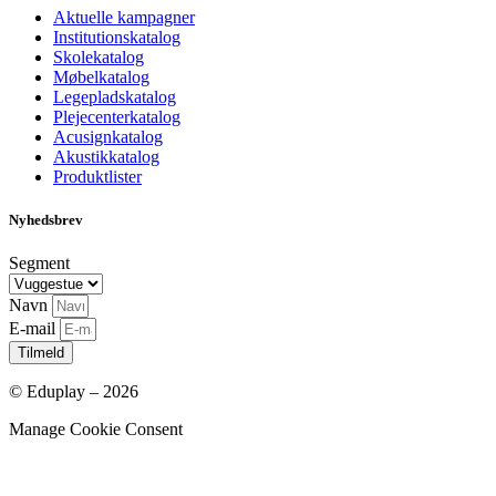
Aktuelle kampagner
Institutionskatalog
Skolekatalog
Møbelkatalog
Legepladskatalog
Plejecenterkatalog
Acusignkatalog
Akustikkatalog
Produktlister
Nyhedsbrev
Segment
Navn
E-mail
Tilmeld
© Eduplay – 2026
Manage Cookie Consent