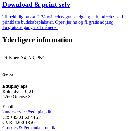
Download & print selv
Tilmeld dig nu og få 24 måneders gratis adgang til hundredevis af
printklare budskabsplakater. Opret jer nu og få gratis adgang
Få gratis adgang i 24 måneder
Yderligere information
Filtyper
A4, A3, PNG
Om os
Eduplay aps
Rolundvej 19-21
5260 Odense S
Email:
kundeservice@eduplay.dk
Tlf: +45 31 63 44 27
CVR: 4200 1856
Cookies & Persondatapolitik