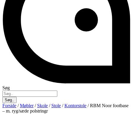
Søg
Søg..
Forside
/
Møbler
/
Skole
/
Stole
/
Kontorstole
/ RBM Noor footbase
– m. ryg/sæde polstringr