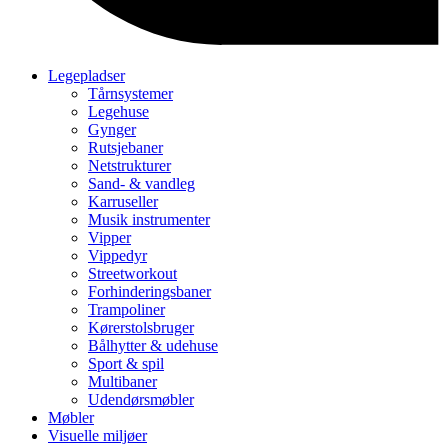
Legepladser
Tårnsystemer
Legehuse
Gynger
Rutsjebaner
Netstrukturer
Sand- & vandleg
Karruseller
Musik instrumenter
Vipper
Vippedyr
Streetworkout
Forhinderingsbaner
Trampoliner
Kørerstolsbruger
Bålhytter & udehuse
Sport & spil
Multibaner
Udendørsmøbler
Møbler
Visuelle miljøer