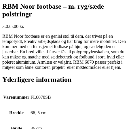
RBM Noor footbase – m. ryg/sæde
polstringr
3.035,00
kr.
RBM Noor footbase er en genial stol til dem, der trives på en
tempofyldt, kreativ arbejdsplads og har brug for mere mobilitet. Den
kommer med en femstjernet fodbase på hjul, og sædehøjden er
justerbar. En bred vifte af farver fås til polypropylenskallen, som du
kan mikse og matche med sædebetræk og fodbund i sort, hvid eller
poleret aluminium. Armlæn er valgfrit. RBM 6070 passer perfekt i
miljøer som åbne kontorer, projekt- eller mødeområder eller hjem.
Yderligere information
Varenummer
FL6070SB
Bredde
66, 5 cm
Højde
36 cm