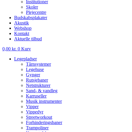
Institutioner
Skoler
Plejecentre
Budskabsplakater
Akustik
Webshop
Kontakt
Aktuelle tilbud
0,00
kr.
0
Kurv
Legepladser
Tårnsystemer
Legehuse
Gynger
Rutsjebaner
Netstrukturer
Sand- & vandleg
Karruseller
Musik instrumenter
Vipper
Vippedyr
Streetworkout
Forhinderingsbaner
Trampoliner