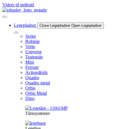
Videre til indhold
Legepladser
Close Legepladser
Open Legepladser
Serier
Robinie
Verto
Universe
Traingulo
Mini
Ferrum
Action4kids
Quadro
Quadro metal
Orbis
Orbis Metal
Dino
Tårnsystemer
Legehus