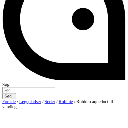
Søg
Søg..
Forside
/
Legepladser
/
Serier
/
Robinie
/ Robinio aqueduct til
vandleg