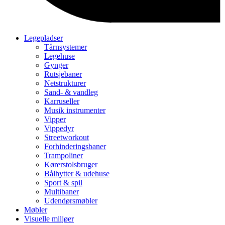
Legepladser
Tårnsystemer
Legehuse
Gynger
Rutsjebaner
Netstrukturer
Sand- & vandleg
Karruseller
Musik instrumenter
Vipper
Vippedyr
Streetworkout
Forhinderingsbaner
Trampoliner
Kørerstolsbruger
Bålhytter & udehuse
Sport & spil
Multibaner
Udendørsmøbler
Møbler
Visuelle miljøer