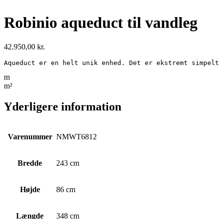
Robinio aqueduct til vandleg
42.950,00
kr.
Aqueduct er en helt unik enhed. Det er ekstremt simpelt
m
m²
Yderligere information
Varenummer
NMWT6812
Bredde
243 cm
Højde
86 cm
Længde
348 cm