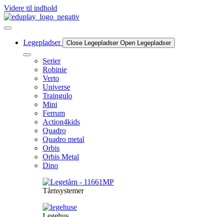
Videre til indhold
Legepladser
Close Legepladser
Open Legepladser
Serier
Robinie
Verto
Universe
Traingulo
Mini
Ferrum
Action4kids
Quadro
Quadro metal
Orbis
Orbis Metal
Dino
Tårnsystemer
Legehus