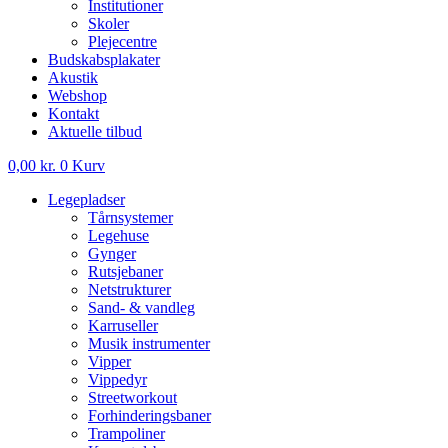
Institutioner
Skoler
Plejecentre
Budskabsplakater
Akustik
Webshop
Kontakt
Aktuelle tilbud
0,00
kr.
0
Kurv
Legepladser
Tårnsystemer
Legehuse
Gynger
Rutsjebaner
Netstrukturer
Sand- & vandleg
Karruseller
Musik instrumenter
Vipper
Vippedyr
Streetworkout
Forhinderingsbaner
Trampoliner