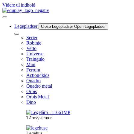
Videre til indhold
Legepladser
Close Legepladser
Open Legepladser
Serier
Robinie
Verto
Universe
Traingulo
Mini
Ferrum
Action4kids
Quadro
Quadro metal
Orbis
Orbis Metal
Dino
Tårnsystemer
Legehus