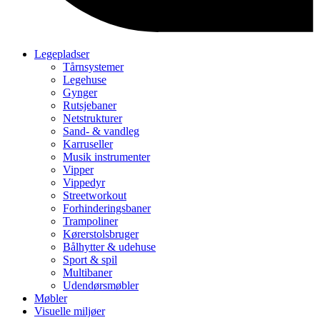
Legepladser
Tårnsystemer
Legehuse
Gynger
Rutsjebaner
Netstrukturer
Sand- & vandleg
Karruseller
Musik instrumenter
Vipper
Vippedyr
Streetworkout
Forhinderingsbaner
Trampoliner
Kørerstolsbruger
Bålhytter & udehuse
Sport & spil
Multibaner
Udendørsmøbler
Møbler
Visuelle miljøer