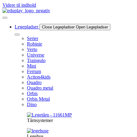
Videre til indhold
Legepladser
Close Legepladser
Open Legepladser
Serier
Robinie
Verto
Universe
Traingulo
Mini
Ferrum
Action4kids
Quadro
Quadro metal
Orbis
Orbis Metal
Dino
Tårnsystemer
Legehus