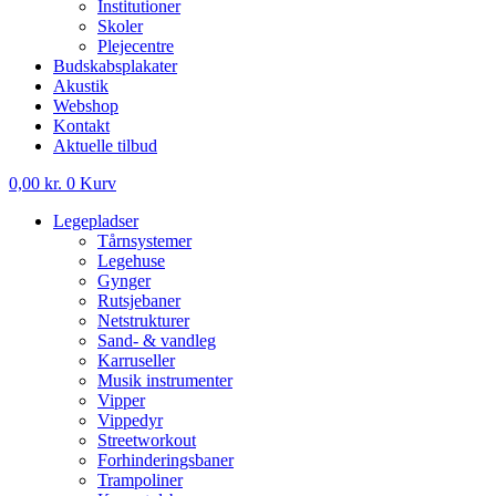
Institutioner
Skoler
Plejecentre
Budskabsplakater
Akustik
Webshop
Kontakt
Aktuelle tilbud
0,00
kr.
0
Kurv
Legepladser
Tårnsystemer
Legehuse
Gynger
Rutsjebaner
Netstrukturer
Sand- & vandleg
Karruseller
Musik instrumenter
Vipper
Vippedyr
Streetworkout
Forhinderingsbaner
Trampoliner