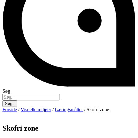
Søg
Søg..
Forside
/
Visuelle miljøer
/
Læringsmåtter
/ Skofri zone
Skofri zone