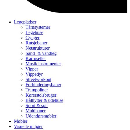
Legepladser
Tårnsystemer
Legehuse
Gynger
Rutsjebaner
Netstrukturer
Sand- & vandleg
Karruseller
Musik instrumenter
Vipper
Vippedyr
Streetworkout
Forhinderingsbaner
Trampoliner
Kørerstolsbruger
Bålhytter & udehuse
Sport & spil
Multibaner
Udendørsmøbler
Møbler
Visuelle miljøer