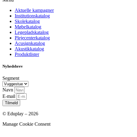
Aktuelle kampagner
Institutionskatalog
Skolekatalog
Møbelkatalog
Legepladskatalog
Plejecenterkatalog
Acusignkatalog
Akustikkatalog
Produktlister
Nyhedsbrev
Segment
Navn
E-mail
Tilmeld
© Eduplay – 2026
Manage Cookie Consent