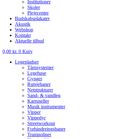
Institutioner
Skoler
Plejecentre
Budskabsplakater
Akustik
Webshop
Kontakt
Aktuelle tilbud
0,00
kr.
0
Kurv
Legepladser
Tårnsystemer
Legehuse
Gynger
Rutsjebaner
Netstrukturer
Sand- & vandleg
Karruseller
Musik instrumenter
Vipper
Vippedyr
Streetworkout
Forhinderingsbaner
Trampoliner