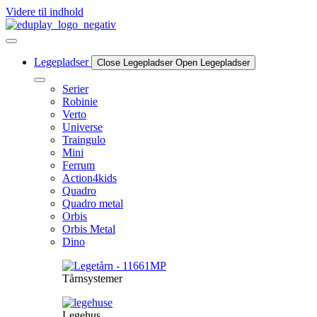
Videre til indhold
Legepladser
Close Legepladser
Open Legepladser
Serier
Robinie
Verto
Universe
Traingulo
Mini
Ferrum
Action4kids
Quadro
Quadro metal
Orbis
Orbis Metal
Dino
Tårnsystemer
Legehus