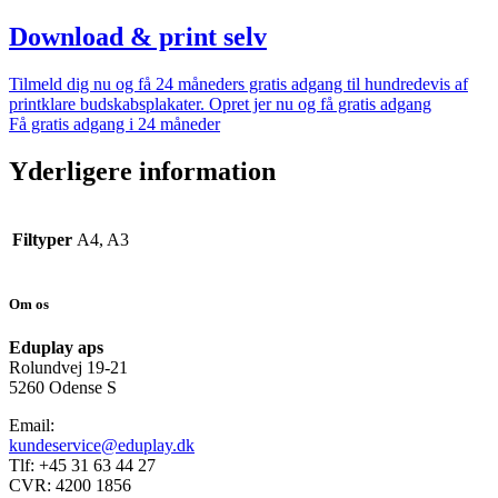
Download & print selv
Tilmeld dig nu og få 24 måneders gratis adgang til hundredevis af
printklare budskabsplakater. Opret jer nu og få gratis adgang
Få gratis adgang i 24 måneder
Yderligere information
Filtyper
A4, A3
Om os
Eduplay aps
Rolundvej 19-21
5260 Odense S
Email:
kundeservice@eduplay.dk
Tlf: +45 31 63 44 27
CVR: 4200 1856