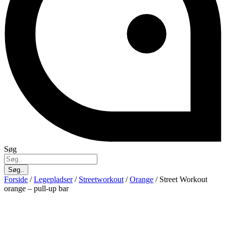
Søg
Søg..
Forside
/
Legepladser
/
Streetworkout
/
Orange
/ Street Workout
orange – pull-up bar