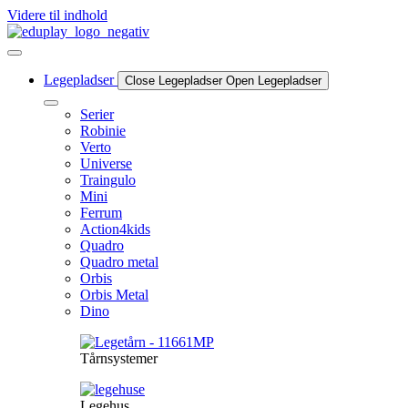
Videre til indhold
Legepladser
Close Legepladser
Open Legepladser
Serier
Robinie
Verto
Universe
Traingulo
Mini
Ferrum
Action4kids
Quadro
Quadro metal
Orbis
Orbis Metal
Dino
Tårnsystemer
Legehus