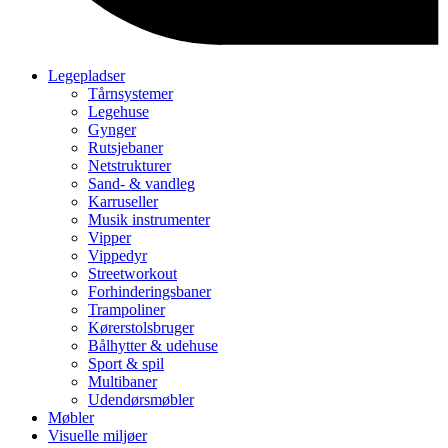
Legepladser
Tårnsystemer
Legehuse
Gynger
Rutsjebaner
Netstrukturer
Sand- & vandleg
Karruseller
Musik instrumenter
Vipper
Vippedyr
Streetworkout
Forhinderingsbaner
Trampoliner
Kørerstolsbruger
Bålhytter & udehuse
Sport & spil
Multibaner
Udendørsmøbler
Møbler
Visuelle miljøer