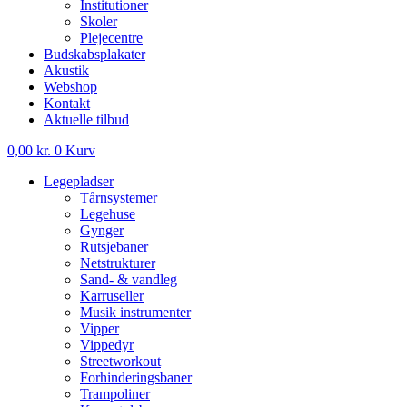
Institutioner
Skoler
Plejecentre
Budskabsplakater
Akustik
Webshop
Kontakt
Aktuelle tilbud
0,00
kr.
0
Kurv
Legepladser
Tårnsystemer
Legehuse
Gynger
Rutsjebaner
Netstrukturer
Sand- & vandleg
Karruseller
Musik instrumenter
Vipper
Vippedyr
Streetworkout
Forhinderingsbaner
Trampoliner