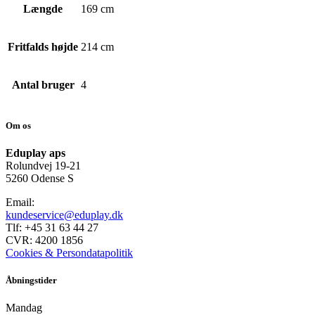
Længde
169 cm
Fritfalds højde
214 cm
Antal bruger
4
Om os
Eduplay aps
Rolundvej 19-21
5260 Odense S
Email:
kundeservice@eduplay.dk
Tlf: +45 31 63 44 27
CVR: 4200 1856
Cookies & Persondatapolitik
Åbningstider
Mandag