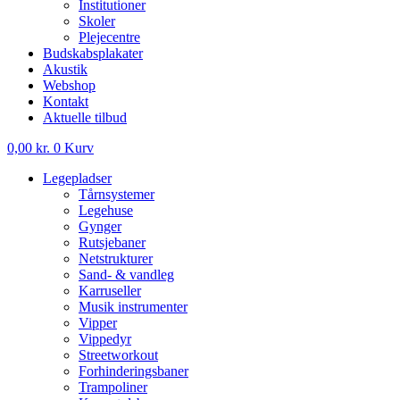
Institutioner
Skoler
Plejecentre
Budskabsplakater
Akustik
Webshop
Kontakt
Aktuelle tilbud
0,00
kr.
0
Kurv
Legepladser
Tårnsystemer
Legehuse
Gynger
Rutsjebaner
Netstrukturer
Sand- & vandleg
Karruseller
Musik instrumenter
Vipper
Vippedyr
Streetworkout
Forhinderingsbaner
Trampoliner