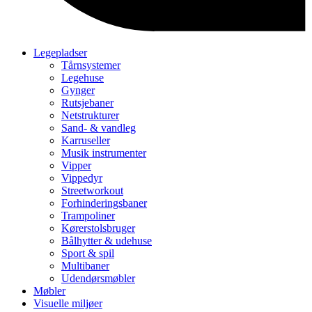
Legepladser
Tårnsystemer
Legehuse
Gynger
Rutsjebaner
Netstrukturer
Sand- & vandleg
Karruseller
Musik instrumenter
Vipper
Vippedyr
Streetworkout
Forhinderingsbaner
Trampoliner
Kørerstolsbruger
Bålhytter & udehuse
Sport & spil
Multibaner
Udendørsmøbler
Møbler
Visuelle miljøer