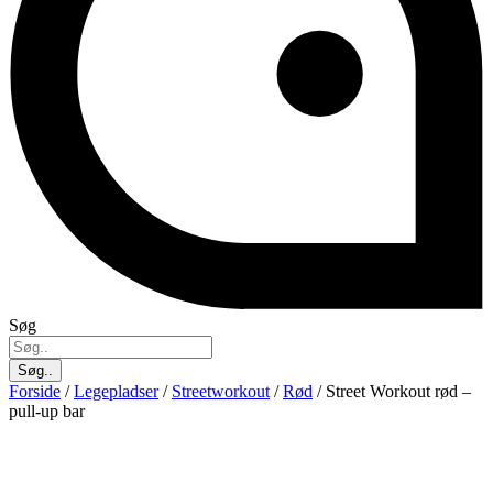
Søg
Søg..
Forside
/
Legepladser
/
Streetworkout
/
Rød
/ Street Workout rød –
pull-up bar