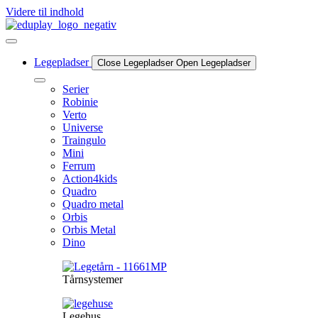
Videre til indhold
Legepladser
Close Legepladser
Open Legepladser
Serier
Robinie
Verto
Universe
Traingulo
Mini
Ferrum
Action4kids
Quadro
Quadro metal
Orbis
Orbis Metal
Dino
Tårnsystemer
Legehus