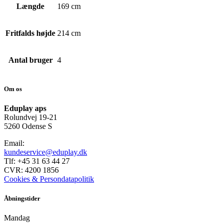
Længde
169 cm
Fritfalds højde
214 cm
Antal bruger
4
Om os
Eduplay aps
Rolundvej 19-21
5260 Odense S
Email:
kundeservice@eduplay.dk
Tlf: +45 31 63 44 27
CVR: 4200 1856
Cookies & Persondatapolitik
Åbningstider
Mandag