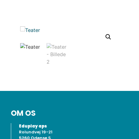
OM OS
Eduplay aps
Rolundvej 19-21
5260 Odense S