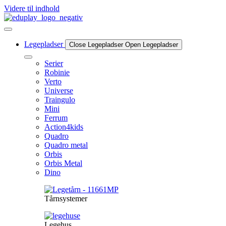
Videre til indhold
Legepladser
Close Legepladser
Open Legepladser
Serier
Robinie
Verto
Universe
Traingulo
Mini
Ferrum
Action4kids
Quadro
Quadro metal
Orbis
Orbis Metal
Dino
Tårnsystemer
Legehus