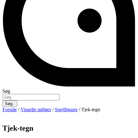
Søg
Søg..
Forside
/
Visuelle miljøer
/
Spejlfigurer
/ Tjek-tegn
Tjek-tegn