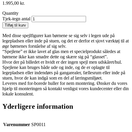
1.995,00
kr.
Quantity
Tjek-tegn antal
Tilføj til kurv
Med disse spejlfigurer kan børnene se sig selv i legen ude på
legepladsen eller inde på stuen, og det er derfor et sjovt værktøj til at
øge børnenes forståelse af sig selv.
“Spejlene” er ikke lavet af glas men et specielprodukt således at
børnene ikke kan smadre dette og skære sig på “glasset”.
Hvor der på billedet er hvidt er der ingen spejl men udskåret/hul.
Spejlene kan bruges både ude og inde, og de er oplagte til
legepladsen eller indendørs på gangarealer, fællesrum eller inde på
stuen, hvor de kan indgå som en del af læringsmiljøet.
Leveres med for-borede huller for nem montering. Ønsker du vores
hjælp til monteringen så kontakt venligst vores kundecenter eller din
lokale konsulent.
Yderligere information
Varenummer
SP0011