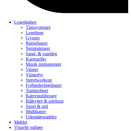
Legepladser
Tårnsystemer
Legehuse
Gynger
Rutsjebaner
Netstrukturer
Sand- & vandleg
Karruseller
Musik instrumenter
Vipper
Vippedyr
Streetworkout
Forhinderingsbaner
Trampoliner
Kørerstolsbruger
Bålhytter & udehuse
Sport & spil
Multibaner
Udendørsmøbler
Møbler
Visuelle miljøer