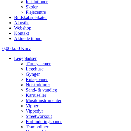
Institutioner
Skoler
Plejecentre
Budskabsplakater
Akustik
Webshop
Kontakt
Aktuelle tilbud
0,00
kr.
0
Kurv
Legepladser
Tårnsystemer
Legehuse
Gynger
Rutsjebaner
Netstrukturer
Sand- & vandleg
Karruseller
Musik instrumenter
Vipper
Vippedyr
Streetworkout
Forhinderingsbaner
Trampoliner