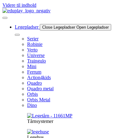
Videre til indhold
Legepladser
Close Legepladser
Open Legepladser
Serier
Robinie
Verto
Universe
Traingulo
Mini
Ferrum
Action4kids
Quadro
Quadro metal
Orbis
Orbis Metal
Dino
Tårnsystemer
Legehus