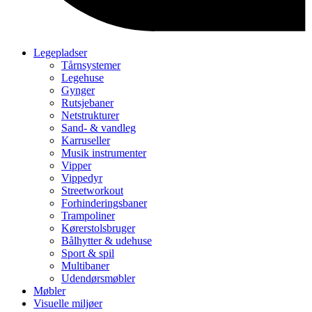
Legepladser
Tårnsystemer
Legehuse
Gynger
Rutsjebaner
Netstrukturer
Sand- & vandleg
Karruseller
Musik instrumenter
Vipper
Vippedyr
Streetworkout
Forhinderingsbaner
Trampoliner
Kørerstolsbruger
Bålhytter & udehuse
Sport & spil
Multibaner
Udendørsmøbler
Møbler
Visuelle miljøer