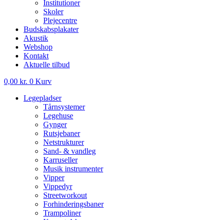
Institutioner
Skoler
Plejecentre
Budskabsplakater
Akustik
Webshop
Kontakt
Aktuelle tilbud
0,00
kr.
0
Kurv
Legepladser
Tårnsystemer
Legehuse
Gynger
Rutsjebaner
Netstrukturer
Sand- & vandleg
Karruseller
Musik instrumenter
Vipper
Vippedyr
Streetworkout
Forhinderingsbaner
Trampoliner