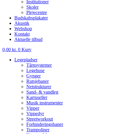
Institutioner
Skoler
Plejecentre
Budskabsplakater
Akustik
Webshop
Kontakt
Aktuelle tilbud
0,00
kr.
0
Kurv
Legepladser
Tårnsystemer
Legehuse
Gynger
Rutsjebaner
Netstrukturer
Sand- & vandleg
Karruseller
Musik instrumenter
Vipper
Vippedyr
Streetworkout
Forhinderingsbaner
Trampoliner