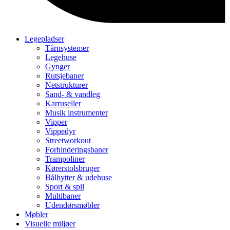
Legepladser
Tårnsystemer
Legehuse
Gynger
Rutsjebaner
Netstrukturer
Sand- & vandleg
Karruseller
Musik instrumenter
Vipper
Vippedyr
Streetworkout
Forhinderingsbaner
Trampoliner
Kørerstolsbruger
Bålhytter & udehuse
Sport & spil
Multibaner
Udendørsmøbler
Møbler
Visuelle miljøer