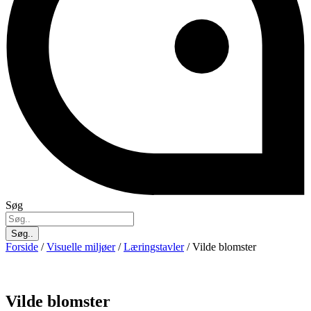
Søg
Søg..
Forside
/
Visuelle miljøer
/
Læringstavler
/ Vilde blomster
Vilde blomster