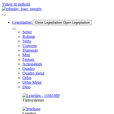
Videre til indhold
Legepladser
Close Legepladser
Open Legepladser
Serier
Robinie
Verto
Universe
Traingulo
Mini
Ferrum
Action4kids
Quadro
Quadro metal
Orbis
Orbis Metal
Dino
Tårnsystemer
Legehus